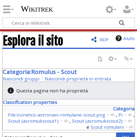
Wikitrek
Esplora il sito
Aiuto
RDF
Categoria:Romulus - Scout
Nascondi gruppi
Nascondi proprietà in entrata
Questa pagina non ha proprietà.
Classification properties
Categoria
File:Icone!ico-astronavi-romulane-scout.png
+
,
Pi
+
,
Scout (asromukscout1)
+
,
Scout (asromukscout2)
+
e
Scout romulani
+