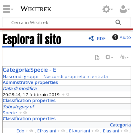
Wikitrek
Esplora il sito
Aiuto
RDF
Categoria:Specie - E
Nascondi gruppi
Nascondi proprietà in entrata
Adminstrative properties
Data di modifica
20:28:44, 17 febbraio 2019
+
Classification properties
Subcategory of
Specie
+
Classification properties
Categoria
Edo
+
,
Efrosiani
+
,
El-Auriani
+
,
Elasiani
+
,