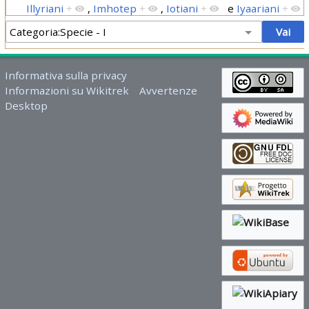
Illyriani
+
,
Imhotep
+
,
Iotiani
+
e
Iyaariani
+
Informativa sulla privacy
Informazioni su Wikitrek
Avvertenze
Desktop