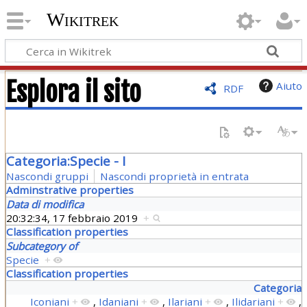
Wikitrek
Esplora il sito
Aiuto
RDF
Categoria:Specie - I
Nascondi gruppi
Nascondi proprietà in entrata
Adminstrative properties
Data di modifica
20:32:34, 17 febbraio 2019
+
Classification properties
Subcategory of
Specie
+
Classification properties
Categoria
Iconiani
+
,
Idaniani
+
,
Ilariani
+
,
Ilidariani
+
,