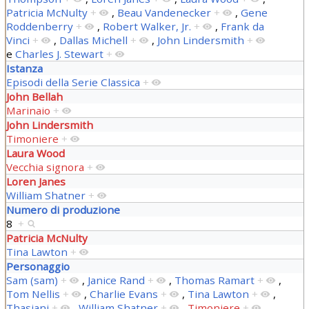
Patricia McNulty
+
,
Beau Vandenecker
+
,
Gene
Roddenberry
+
,
Robert Walker, Jr.
+
,
Frank da
Vinci
+
,
Dallas Michell
+
,
John Lindersmith
+
e
Charles J. Stewart
+
Istanza
Episodi della Serie Classica
+
John Bellah
Marinaio
+
John Lindersmith
Timoniere
+
Laura Wood
Vecchia signora
+
Loren Janes
William Shatner
+
Numero di produzione
8
+
Patricia McNulty
Tina Lawton
+
Personaggio
Sam (sam)
+
,
Janice Rand
+
,
Thomas Ramart
+
,
Tom Nellis
+
,
Charlie Evans
+
,
Tina Lawton
+
,
Thasiani
+
,
William Shatner
+
,
Timoniere
+
,