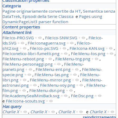
Classification properties
Categoria
Pagine originariamente convertite da HT
,
Semantica senza
DataTrek
,
Episodi della Serie Classica
e
Pages using
DynamicPageList3 parser function
Content properties
Attachment link
File:Ico-PRO.SVG
+
,
File:Ico-SNW.SVG
+
,
File:Ico-
lds.SVG
+
,
File:Iconaguerra.svg
+
,
File:Ico-
sht2.svg
+
,
File:Ico-pic.SVG
+
,
File:Icona-KAN.svg
+
,
File:Icone!ico-libri-fumetti.png
+
,
File:Menu-tos.png
+
,
File:Menu-reboot.png
+
,
File:Menu-tng.png
+
,
File:Menu-personaggi.png
+
,
File:Menu-
pianeti.png
+
,
File:Menu-ent.png
+
,
File:Menu-
specie.png
+
,
File:Menu-tas.png
+
,
File:Menu-
libri.png
+
,
File:Menu-mirror.png
+
,
File:Menu-
astronavi.png
+
,
File:Menu-voy.png
+
,
File:Menu-
film.png
+
,
File:Menu-dsn.png
+
,
File:AcademySealMiniBack.svg
+
,
File:Dsc.png
+
e
File:Icona-scouts.svg
+
Has query
Charlie X
+
,
Charlie X
+
,
Charlie X
+
e
Charlie X
+
reindirizzamento