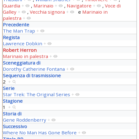
Guardia
+
,
Marinaio
+
,
Navigatore
+
,
Voce di
Galley
+
,
Vecchia signora
+
e
Marinaio in
palestra
+
Precedente
The Man Trap
+
Regista
Lawrence Dobkin
+
Robert Herron
Marinaio in palestra
+
Sceneggiatura di
Dorothy Catherine Fontana
+
Sequenza di trasmissione
2
+
Serie
Star Trek: The Original Series
+
Stagione
1
+
Storia di
Gene Roddenberry
+
Successivo
Where No Man Has Gone Before
+
Titolo BR