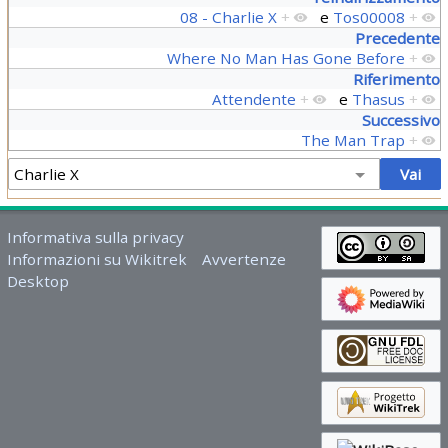
08 - Charlie X
+
e
Tos00008
+
Precedente
Where No Man Has Gone Before
+
Riferimento
Attendente
+
e
Thasus
+
Successivo
The Man Trap
+
Informativa sulla privacy
Informazioni su Wikitrek
Avvertenze
Desktop