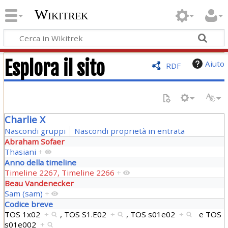
Wikitrek
Esplora il sito
Aiuto
RDF
Charlie X
Nascondi gruppi
Nascondi proprietà in entrata
Abraham Sofaer
Thasiani
+
Anno della timeline
Timeline 2267, Timeline 2266
+
Beau Vandenecker
Sam (sam)
+
Codice breve
TOS 1x02
+
,
TOS S1.E02
+
,
TOS s01e02
+
e
TOS
s01e002
+