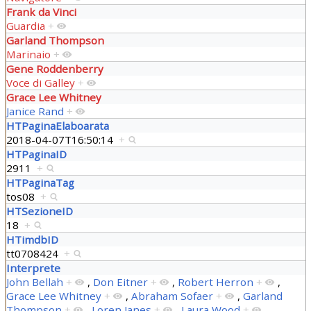
Frank da Vinci
Guardia
+
Garland Thompson
Marinaio
+
Gene Roddenberry
Voce di Galley
+
Grace Lee Whitney
Janice Rand
+
HTPaginaElaboarata
2018-04-07T16:50:14
+
HTPaginaID
2911
+
HTPaginaTag
tos08
+
HTSezioneID
18
+
HTimdbID
tt0708424
+
Interprete
John Bellah
+
,
Don Eitner
+
,
Robert Herron
+
,
Grace Lee Whitney
+
,
Abraham Sofaer
+
,
Garland
Thompson
+
,
Loren Janes
+
,
Laura Wood
+
,