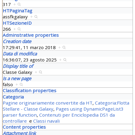
317
+
HTPaginaTag
assfkgalaxy
+
HTSezioneID
266
+
Adminstrative properties
Creation date
17:29:41, 11 marzo 2018
+
Data di modifica
16:36:07, 23 agosto 2025
+
Display title of
Classe Galaxy
+
Is a new page
falso
+
Classification properties
Categoria
Pagine originariamente convertite da HT
,
Categoria:Flotta
Stellare - Classe Galaxy
,
Pages using DynamicPageList3
parser function
,
Contenuti per Enciclopedia DS1 da
controllare
e
Classi navali
Content properties
Attachment link