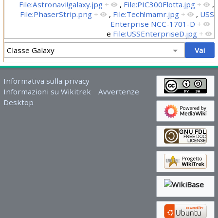
File:Astronavi!galaxy.jpg
+
,
File:PIC300Flotta.jpg
+
,
File:PhaserStrip.png
+
,
File:Tech!mamr.jpg
+
,
USS
Enterprise NCC-1701-D
+
e
File:USSEnterpriseD.jpg
+
Informativa sulla privacy
Informazioni su Wikitrek
Avvertenze
Desktop