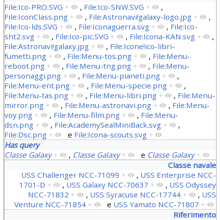
File:Ico-PRO.SVG
+
,
File:Ico-SNW.SVG
+
,
File:IconClass.png
+
,
File:Astronavi!galaxy-logo.jpg
+
,
File:Ico-lds.SVG
+
,
File:Iconaguerra.svg
+
,
File:Ico-
sht2.svg
+
,
File:Ico-pic.SVG
+
,
File:Icona-KAN.svg
+
,
File:Astronavi!galaxy.jpg
+
,
File:Icone!ico-libri-
fumetti.png
+
,
File:Menu-tos.png
+
,
File:Menu-
reboot.png
+
,
File:Menu-tng.png
+
,
File:Menu-
personaggi.png
+
,
File:Menu-pianeti.png
+
,
File:Menu-ent.png
+
,
File:Menu-specie.png
+
,
File:Menu-tas.png
+
,
File:Menu-libri.png
+
,
File:Menu-
mirror.png
+
,
File:Menu-astronavi.png
+
,
File:Menu-
voy.png
+
,
File:Menu-film.png
+
,
File:Menu-
dsn.png
+
,
File:AcademySealMiniBack.svg
+
,
File:Dsc.png
+
e
File:Icona-scouts.svg
+
Has query
Classe Galaxy
+
,
Classe Galaxy
+
e
Classe Galaxy
+
Classe navale
USS Challenger NCC-71099
+
,
USS Enterprise NCC-
1701-D
+
,
USS Galaxy NCC-70637
+
,
USS Odyssey
NCC-71832
+
,
USS Syracuse NCC-17744
+
,
USS
Venture NCC-71854
+
e
USS Yamato NCC-71807
+
Riferimento