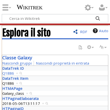
Wikitrek
Esplora il sito
Aiuto
RDF
Classe Galaxy
Nascondi gruppi
Nascondi proprietà in entrata
DataTrek ID
Q1886
+
DataTrek Item
Q1886
+
HTMAPage
Galaxy_class
+
HTPaginaElaboarata
2018-05-06T13:11:17
+
HTPaginaID