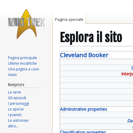
Pagina speciale
Esplora il sito
Vai
Vai
Cleveland Booker
Pagina principale
alla
alla
Ultime modifiche
navigazione
ricerca
Una pagina a caso
Interp
Aiuto
Navigatore
Le serie
Gli episodi
I personaggi
Adminstrative properties
Le specie
I pianeti
Le astronavi
Da
altro…
Classification properties