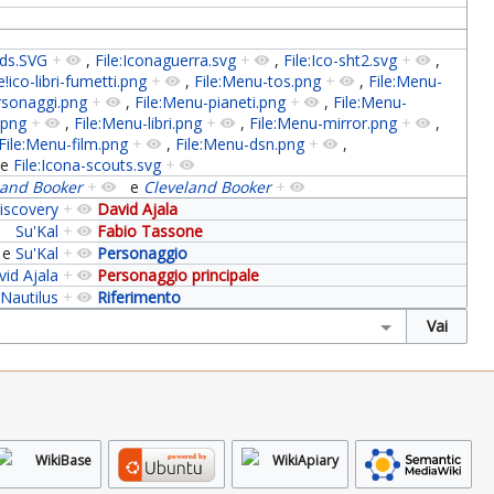
-lds.SVG
+
,
File:Iconaguerra.svg
+
,
File:Ico-sht2.svg
+
,
e!ico-libri-fumetti.png
+
,
File:Menu-tos.png
+
,
File:Menu-
rsonaggi.png
+
,
File:Menu-pianeti.png
+
,
File:Menu-
.png
+
,
File:Menu-libri.png
+
,
File:Menu-mirror.png
+
,
File:Menu-film.png
+
,
File:Menu-dsn.png
+
,
e
File:Icona-scouts.svg
+
land Booker
+
e
Cleveland Booker
+
Discovery
+
David Ajala
Su'Kal
+
Fabio Tassone
e
Su'Kal
+
Personaggio
id Ajala
+
Personaggio principale
Nautilus
+
Riferimento