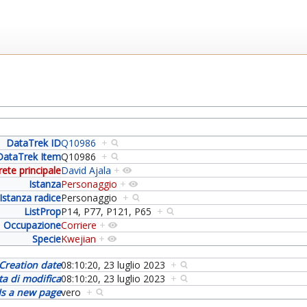
DataTrek ID
Q10986
+
DataTrek Item
Q10986
+
rete principale
David Ajala
+
Istanza
Personaggio
+
Istanza radice
Personaggio
+
ListProp
P14, P77, P121, P65
+
Occupazione
Corriere
+
Specie
Kwejian
+
Creation date
08:10:20, 23 luglio 2023
+
ta di modifica
08:10:20, 23 luglio 2023
+
Is a new page
vero
+