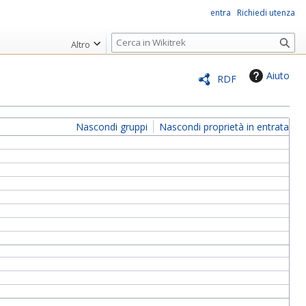
entra
Richiedi utenza
R
Altro
i
c
Aiuto
RDF
e
r
c
Nascondi gruppi
Nascondi proprietà in entrata
a