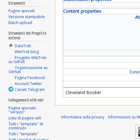
Strumenti
Pagine speciali
Content properties
Versione stampabile
At
Batch upload
Strumenti del Progetto
esterni
DataTrek
WikiTrek blog
Progetto WikiTrek
su GitPull
Organizzazione su
David
GitHub
Pagina Facebook
Account Twitter
Canale Telegram
Collegamenti utili vari
Pagina speciale
''version''
Informativa sulla privacy
Informazioni su Wi
Lista di pagine utili
Tutti i ''template'' di
contenuto
Tutti i ''template''
Tutti i moduli di codice