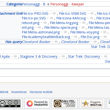
Categoria
Personaggi - B
e
Personaggi - Kwejian
tachment link
File:Ico-PRO.SVG
+
,
File:Ico-SNW.SVG
+
,
File:Ico
File:Ico-pic.SVG
+
,
File:Icona-KAN.svg
+
,
File:Icon
reboot.png
+
,
File:Menu-tng.png
+
,
File:Menu-pe
ent.png
+
,
File:Menu-specie.png
+
,
File:Menu-tas
File:Menu-astronavi.png
+
,
File:Menu-voy.png
+
,
File:AcademySealMiniBack.svg
+
,
File:Dsc.png
+
Has query
Cleveland Booker
+
,
Cleveland Booker
+
,
Cleve
Star Trek: 
 Ajala
+
,
Stagione 3 di Discovery
+
,
Star Trek: Discovery
+
Dav
kitrek
Avvertenze
Versione mobile