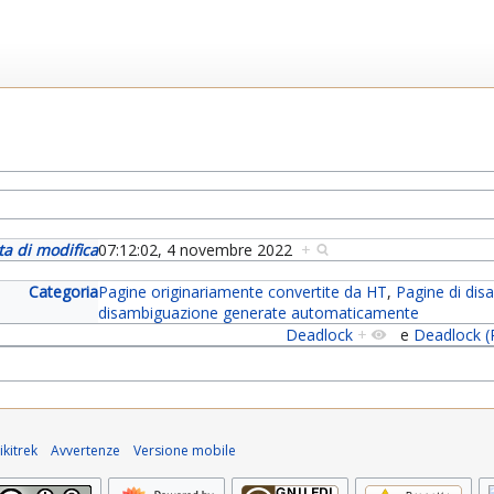
ta di modifica
07:12:02, 4 novembre 2022
+
Categoria
Pagine originariamente convertite da HT
,
Pagine di di
disambiguazione generate automaticamente
Deadlock
+
e
Deadlock (P
kitrek
Avvertenze
Versione mobile