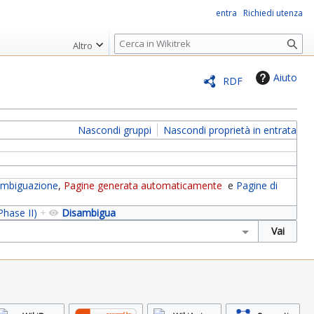
entra
Richiedi utenza
R
Altro
i
c
Aiuto
RDF
e
r
c
Nascondi gruppi
Nascondi proprietà in entrata
a
sambiguazione
,
Pagine generata automaticamente
e
Pagine di
hase II)
+
Disambigua