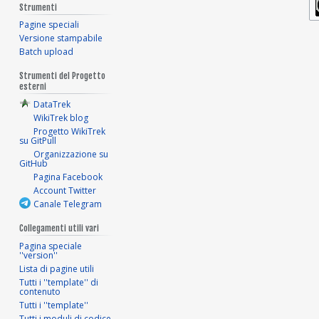
Strumenti
Pagine speciali
Versione stampabile
Batch upload
Strumenti del Progetto
esterni
DataTrek
WikiTrek blog
Progetto WikiTrek
su GitPull
Organizzazione su
GitHub
Pagina Facebook
Account Twitter
Canale Telegram
Collegamenti utili vari
Pagina speciale
''version''
Lista di pagine utili
Tutti i ''template'' di
contenuto
Tutti i ''template''
Tutti i moduli di codice