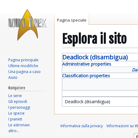
Pagina speciale
Esplora il sito
Vai
Vai
Deadlock (disambigua)
Pagina principale
alla
alla
Adminstrative properties
Ultime modifiche
navigazione
ricerca
Da
Una pagina a caso
Classification properties
Aiuto
Navigatore
Le serie
Gli episodi
I personaggi
Le specie
I pianeti
Le astronavi
Informativa sulla privacy
Informazioni su Wi
altro…