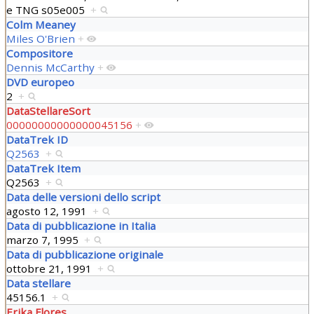
e
TNG s05e005
+
Colm Meaney
Miles O'Brien
+
Compositore
Dennis McCarthy
+
DVD europeo
2
+
DataStellareSort
00000000000000045156
+
DataTrek ID
Q2563
+
DataTrek Item
Q2563
+
Data delle versioni dello script
agosto 12, 1991
+
Data di pubblicazione in Italia
marzo 7, 1995
+
Data di pubblicazione originale
ottobre 21, 1991
+
Data stellare
45156.1
+
Erika Flores