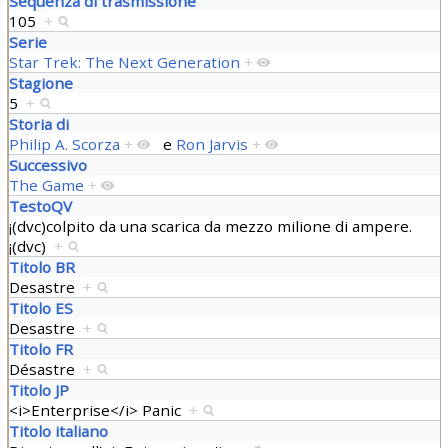
Sequenza di trasmissione
105
+
Serie
Star Trek: The Next Generation
+
Stagione
5
+
Storia di
Philip A. Scorza
+
e
Ron Jarvis
+
Successivo
The Game
+
TestoQV
¡(dvc)colpito da una scarica da mezzo milione di ampere.
¡(dvc)
+
Titolo BR
Desastre
+
Titolo ES
Desastre
+
Titolo FR
Désastre
+
Titolo JP
<i>Enterprise</i> Panic
+
Titolo italiano