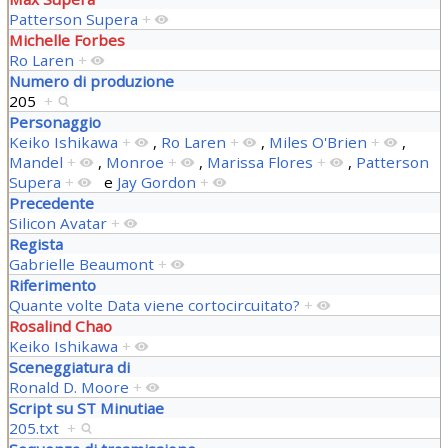
Patterson Supera
+
Michelle Forbes
Ro Laren
+
Numero di produzione
205
+
Personaggio
Keiko Ishikawa
+
,
Ro Laren
+
,
Miles O'Brien
+
,
Mandel
+
,
Monroe
+
,
Marissa Flores
+
,
Patterson
Supera
+
e
Jay Gordon
+
Precedente
Silicon Avatar
+
Regista
Gabrielle Beaumont
+
Riferimento
Quante volte Data viene cortocircuitato?
+
Rosalind Chao
Keiko Ishikawa
+
Sceneggiatura di
Ronald D. Moore
+
Script su ST Minutiae
205.txt
+