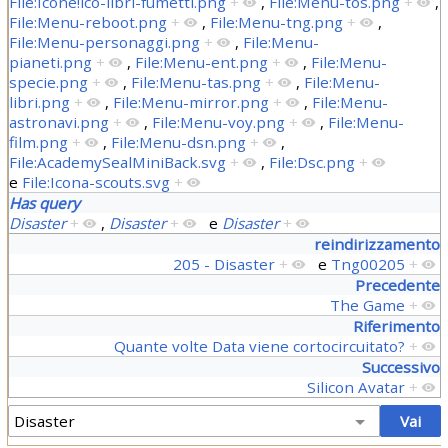
File:Icone!ico-libri-fumetti.png
+
,
File:Menu-tos.png
+
,
File:Menu-reboot.png
+
,
File:Menu-tng.png
+
,
File:Menu-personaggi.png
+
,
File:Menu-
pianeti.png
+
,
File:Menu-ent.png
+
,
File:Menu-
specie.png
+
,
File:Menu-tas.png
+
,
File:Menu-
libri.png
+
,
File:Menu-mirror.png
+
,
File:Menu-
astronavi.png
+
,
File:Menu-voy.png
+
,
File:Menu-
film.png
+
,
File:Menu-dsn.png
+
,
File:AcademySealMiniBack.svg
+
,
File:Dsc.png
+
e
File:Icona-scouts.svg
+
Has query
Disaster
+
,
Disaster
+
e
Disaster
+
reindirizzamento
205 - Disaster
+
e
Tng00205
+
Precedente
The Game
+
Riferimento
Quante volte Data viene cortocircuitato?
+
Successivo
Silicon Avatar
+