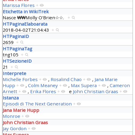
Marissa Flores
+
Etichetta in WikiTrek
Nasce ₩₩Molly O'Brien☆☆.
+
HTPaginaElaboarata
2018-04-02T21:04:43
+
HTPaginaID
2659
+
HTPaginaTag
tng105
+
HTSezioneID
21
+
Interprete
Michelle Forbes
+
,
Rosalind Chao
+
,
Jana Marie
Hupp
+
,
Colm Meaney
+
,
Max Supera
+
,
Cameron
Arnett
+
,
Erika Flores
+
e
John Christian Graas
+
Istanza
Episodi di The Next Generation
+
Jana Marie Hupp
Monroe
+
John Christian Graas
Jay Gordon
+
Max Supera