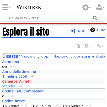
Wikitrek
Esplora il sito
Aiuto
RDF
Disaster
Nascondi gruppi
Nascondi proprietà in entrata
Acronimo
dvc
+
Anno della timeline
Timeline 2368
+
Cameron Arnett
Mandel
+
Codice TNG Companion
di
+
Codice breve
TNG 5x05
+
,
TNG S5.E05
+
,
TNG s05e05
+