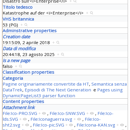
Disastro sull'<i>Enterprise</i>
+
Titolo tedesco
Katastrophe auf der <i>Enterprise</i>
+
VHS britannica
53 (PG)
+
Adminstrative properties
Creation date
19:15:09, 2 aprile 2018
+
Data di modifica
20:44:18, 23 agosto 2025
+
Is a new page
falso
+
Classification properties
Categoria
Pagine originariamente convertite da HT
,
Semantica senza
DataTrek
,
Episodi di The Next Generation
e
Pages using
DynamicPageList3 parser function
Content properties
Attachment link
File:Ico-PRO.SVG
+
,
File:Ico-SNW.SVG
+
,
File:Ico-
lds.SVG
+
,
File:Iconaguerra.svg
+
,
File:Ico-
sht2.svg
+
,
File:Ico-pic.SVG
+
,
File:Icona-KAN.svg
+
,