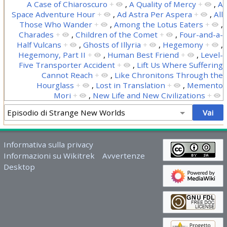
A Case of Chiaroscuro
+
,
A Quality of Mercy
+
,
A
Space Adventure Hour
+
,
Ad Astra Per Aspera
+
,
All
Those Who Wander
+
,
Among the Lotus Eaters
+
,
Charades
+
,
Children of the Comet
+
,
Four-and-a-
Half Vulcans
+
,
Ghosts of Illyria
+
,
Hegemony
+
,
Hegemony, Part II
+
,
Human Best Friend
+
,
Level-
Five Transporter Accident
+
,
Lift Us Where Suffering
Cannot Reach
+
,
Like Chronitons Through the
Hourglass
+
,
Lost in Translation
+
,
Memento
Mori
+
,
New Life and New Civilizations
+
Informativa sulla privacy
Informazioni su Wikitrek
Avvertenze
Desktop