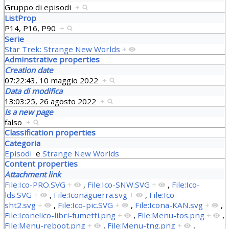
Gruppo di episodi
+
ListProp
P14, P16, P90
+
Serie
Star Trek: Strange New Worlds
+
Adminstrative properties
Creation date
07:22:43, 10 maggio 2022
+
Data di modifica
13:03:25, 26 agosto 2022
+
Is a new page
falso
+
Classification properties
Categoria
Episodi
e
Strange New Worlds
Content properties
Attachment link
File:Ico-PRO.SVG
+
,
File:Ico-SNW.SVG
+
,
File:Ico-
lds.SVG
+
,
File:Iconaguerra.svg
+
,
File:Ico-
sht2.svg
+
,
File:Ico-pic.SVG
+
,
File:Icona-KAN.svg
+
,
File:Icone!ico-libri-fumetti.png
+
,
File:Menu-tos.png
+
,
File:Menu-reboot.png
+
,
File:Menu-tng.png
+
,