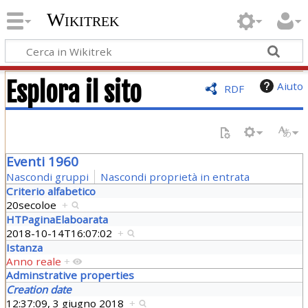
Wikitrek
Esplora il sito
Aiuto
RDF
Eventi 1960
Nascondi gruppi
Nascondi proprietà in entrata
Criterio alfabetico
20secoloe
+
HTPaginaElaboarata
2018-10-14T16:07:02
+
Istanza
Anno reale
+
Adminstrative properties
Creation date
12:37:09, 3 giugno 2018
+