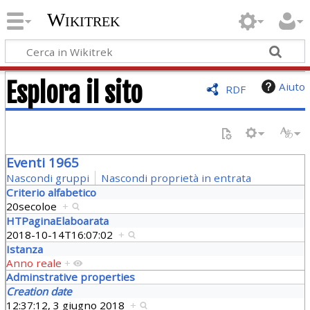
Wikitrek
Esplora il sito
Aiuto
RDF
Eventi 1965
Nascondi gruppi
Nascondi proprietà in entrata
Criterio alfabetico
20secoloe
+
HTPaginaElaboarata
2018-10-14T16:07:02
+
Istanza
Anno reale
+
Adminstrative properties
Creation date
12:37:12, 3 giugno 2018
+