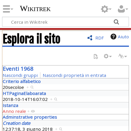
Wikitrek
Esplora il sito
Aiuto
RDF
Eventi 1968
Nascondi gruppi
Nascondi proprietà in entrata
Criterio alfabetico
20secoloe
+
HTPaginaElaboarata
2018-10-14T16:07:02
+
Istanza
Anno reale
+
Adminstrative properties
Creation date
12:37:18, 3 giugno 2018
+