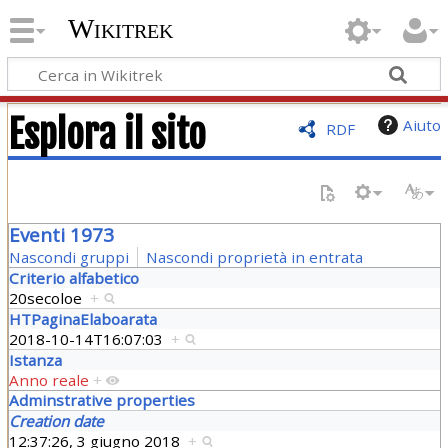
Wikitrek
Esplora il sito
Aiuto
RDF
Eventi 1973
Nascondi gruppi
Nascondi proprietà in entrata
Criterio alfabetico
20secoloe
+
HTPaginaElaboarata
2018-10-14T16:07:03
+
Istanza
Anno reale
+
Adminstrative properties
Creation date
12:37:26, 3 giugno 2018
+