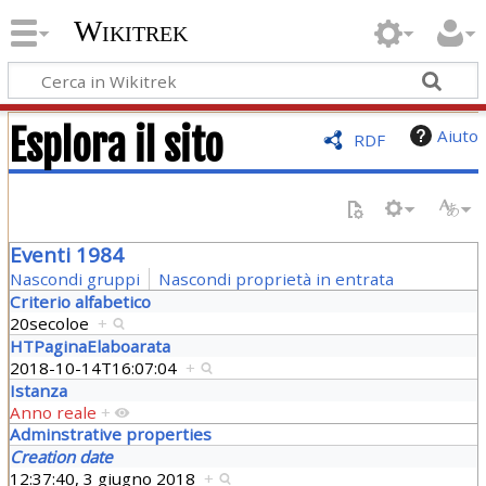
Wikitrek
Esplora il sito
Aiuto
RDF
Eventi 1984
Nascondi gruppi
Nascondi proprietà in entrata
Criterio alfabetico
20secoloe
+
HTPaginaElaboarata
2018-10-14T16:07:04
+
Istanza
Anno reale
+
Adminstrative properties
Creation date
12:37:40, 3 giugno 2018
+