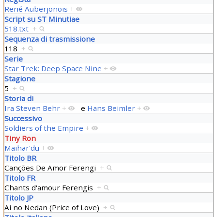
René Auberjonois
+
Script su ST Minutiae
518.txt
+
Sequenza di trasmissione
118
+
Serie
Star Trek: Deep Space Nine
+
Stagione
5
+
Storia di
Ira Steven Behr
+
e
Hans Beimler
+
Successivo
Soldiers of the Empire
+
Tiny Ron
Maihar'du
+
Titolo BR
Canções De Amor Ferengi
+
Titolo FR
Chants d'amour Ferengis
+
Titolo JP
Ai no Nedan (Price of Love)
+