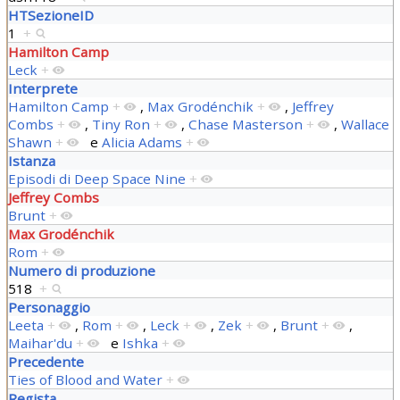
HTSezioneID
1
+
Hamilton Camp
Leck
+
Interprete
Hamilton Camp
+
,
Max Grodénchik
+
,
Jeffrey
Combs
+
,
Tiny Ron
+
,
Chase Masterson
+
,
Wallace
Shawn
+
e
Alicia Adams
+
Istanza
Episodi di Deep Space Nine
+
Jeffrey Combs
Brunt
+
Max Grodénchik
Rom
+
Numero di produzione
518
+
Personaggio
Leeta
+
,
Rom
+
,
Leck
+
,
Zek
+
,
Brunt
+
,
Maihar'du
+
e
Ishka
+
Precedente
Ties of Blood and Water
+
Regista