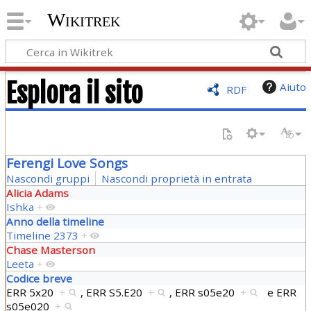
Wikitrek
Esplora il sito
Aiuto
RDF
Ferengi Love Songs
Nascondi gruppi
Nascondi proprietà in entrata
Alicia Adams
Ishka
+
Anno della timeline
Timeline 2373
+
Chase Masterson
Leeta
+
Codice breve
ERR 5x20
+
,
ERR S5.E20
+
,
ERR s05e20
+
e
ERR
s05e020
+