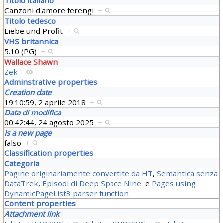
Titolo italiano
Canzoni d'amore ferengi
+
Titolo tedesco
Liebe und Profit
+
VHS britannica
5.10 (PG)
+
Wallace Shawn
Zek
+
Adminstrative properties
Creation date
19:10:59, 2 aprile 2018
+
Data di modifica
00:42:44, 24 agosto 2025
+
Is a new page
falso
+
Classification properties
Categoria
Pagine originariamente convertite da HT
,
Semantica senza
DataTrek
,
Episodi di Deep Space Nine
e
Pages using
DynamicPageList3 parser function
Content properties
Attachment link