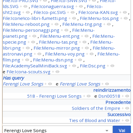
File:Ico-PRO.SVG
+
,
File:Ico-SNW.SVG
+
,
File:Ico-
lds.SVG
+
,
File:Iconaguerra.svg
+
,
File:Ico-
sht2.svg
+
,
File:Ico-pic.SVG
+
,
File:Icona-KAN.svg
+
,
File:Icone!ico-libri-fumetti.png
+
,
File:Menu-tos.png
+
,
File:Menu-reboot.png
+
,
File:Menu-tng.png
+
,
File:Menu-personaggi.png
+
,
File:Menu-
pianeti.png
+
,
File:Menu-ent.png
+
,
File:Menu-
specie.png
+
,
File:Menu-tas.png
+
,
File:Menu-
libri.png
+
,
File:Menu-mirror.png
+
,
File:Menu-
astronavi.png
+
,
File:Menu-voy.png
+
,
File:Menu-
film.png
+
,
File:Menu-dsn.png
+
,
File:AcademySealMiniBack.svg
+
,
File:Dsc.png
+
e
File:Icona-scouts.svg
+
Has query
Ferengi Love Songs
+
e
Ferengi Love Songs
+
reindirizzamento
518 - Ferengi Love Songs
+
e
Dsn00518
+
Precedente
Soldiers of the Empire
+
Successivo
Ties of Blood and Water
+