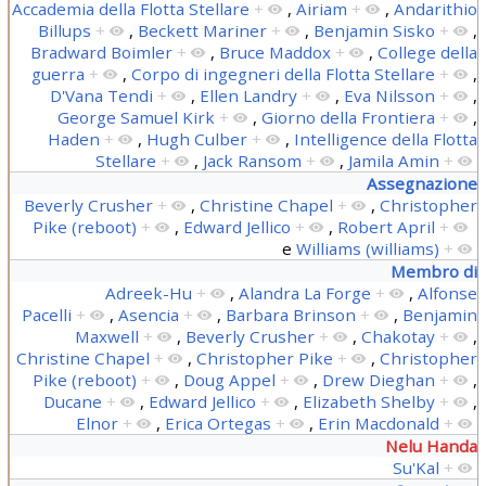
Accademia della Flotta Stellare
+
,
Airiam
+
,
Andarithio
Billups
+
,
Beckett Mariner
+
,
Benjamin Sisko
+
,
Bradward Boimler
+
,
Bruce Maddox
+
,
College della
guerra
+
,
Corpo di ingegneri della Flotta Stellare
+
,
D'Vana Tendi
+
,
Ellen Landry
+
,
Eva Nilsson
+
,
George Samuel Kirk
+
,
Giorno della Frontiera
+
,
Haden
+
,
Hugh Culber
+
,
Intelligence della Flotta
Stellare
+
,
Jack Ransom
+
,
Jamila Amin
+
Assegnazione
Beverly Crusher
+
,
Christine Chapel
+
,
Christopher
Pike (reboot)
+
,
Edward Jellico
+
,
Robert April
+
e
Williams (williams)
+
Membro di
Adreek-Hu
+
,
Alandra La Forge
+
,
Alfonse
Pacelli
+
,
Asencia
+
,
Barbara Brinson
+
,
Benjamin
Maxwell
+
,
Beverly Crusher
+
,
Chakotay
+
,
Christine Chapel
+
,
Christopher Pike
+
,
Christopher
Pike (reboot)
+
,
Doug Appel
+
,
Drew Dieghan
+
,
Ducane
+
,
Edward Jellico
+
,
Elizabeth Shelby
+
,
Elnor
+
,
Erica Ortegas
+
,
Erin Macdonald
+
Nelu Handa
Su'Kal
+