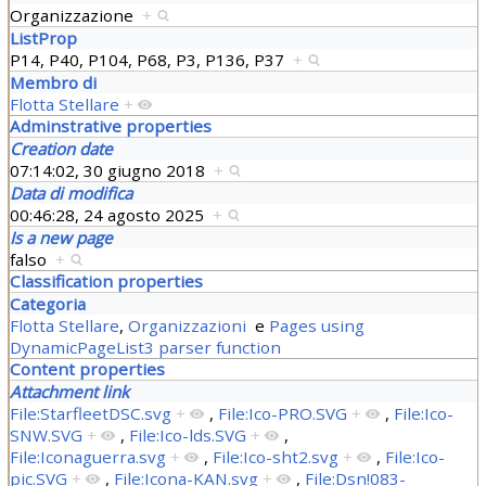
Organizzazione
+
ListProp
P14, P40, P104, P68, P3, P136, P37
+
Membro di
Flotta Stellare
+
Adminstrative properties
Creation date
07:14:02, 30 giugno 2018
+
Data di modifica
00:46:28, 24 agosto 2025
+
Is a new page
falso
+
Classification properties
Categoria
Flotta Stellare
,
Organizzazioni
e
Pages using
DynamicPageList3 parser function
Content properties
Attachment link
File:StarfleetDSC.svg
+
,
File:Ico-PRO.SVG
+
,
File:Ico-
SNW.SVG
+
,
File:Ico-lds.SVG
+
,
File:Iconaguerra.svg
+
,
File:Ico-sht2.svg
+
,
File:Ico-
pic.SVG
+
,
File:Icona-KAN.svg
+
,
File:Dsn!083-