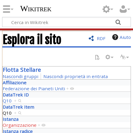
Wikitrek
Esplora il sito
Aiuto
RDF
Flotta Stellare
Nascondi gruppi
Nascondi proprietà in entrata
Affiliazione
Federazione dei Pianeti Uniti
+
DataTrek ID
Q10
+
DataTrek Item
Q10
+
Istanza
Organizzazione
+
Istanza radice