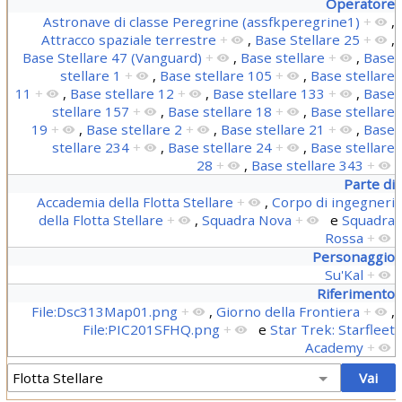
Operatore
Astronave di classe Peregrine (assfkperegrine1)
+
,
Attracco spaziale terrestre
+
,
Base Stellare 25
+
,
Base Stellare 47 (Vanguard)
+
,
Base stellare
+
,
Base
stellare 1
+
,
Base stellare 105
+
,
Base stellare
11
+
,
Base stellare 12
+
,
Base stellare 133
+
,
Base
stellare 157
+
,
Base stellare 18
+
,
Base stellare
19
+
,
Base stellare 2
+
,
Base stellare 21
+
,
Base
stellare 234
+
,
Base stellare 24
+
,
Base stellare
28
+
,
Base stellare 343
+
Parte di
Accademia della Flotta Stellare
+
,
Corpo di ingegneri
della Flotta Stellare
+
,
Squadra Nova
+
e
Squadra
Rossa
+
Personaggio
Su'Kal
+
Riferimento
File:Dsc313Map01.png
+
,
Giorno della Frontiera
+
,
File:PIC201SFHQ.png
+
e
Star Trek: Starfleet
Academy
+