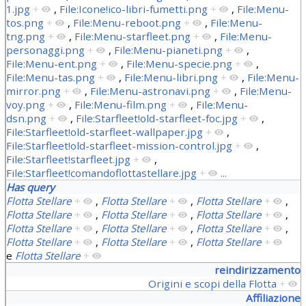
1.jpg
+
,
File:Icone!ico-libri-fumetti.png
+
,
File:Menu-
tos.png
+
,
File:Menu-reboot.png
+
,
File:Menu-
tng.png
+
,
File:Menu-starfleet.png
+
,
File:Menu-
personaggi.png
+
,
File:Menu-pianeti.png
+
,
File:Menu-ent.png
+
,
File:Menu-specie.png
+
,
File:Menu-tas.png
+
,
File:Menu-libri.png
+
,
File:Menu-
mirror.png
+
,
File:Menu-astronavi.png
+
,
File:Menu-
voy.png
+
,
File:Menu-film.png
+
,
File:Menu-
dsn.png
+
,
File:Starfleet!old-starfleet-foc.jpg
+
,
File:Starfleet!old-starfleet-wallpaper.jpg
+
,
File:Starfleet!old-starfleet-mission-control.jpg
+
,
File:Starfleet!starfleet.jpg
+
,
File:Starfleet!comandoflottastellare.jpg
+
...
Has query
Flotta Stellare
+
,
Flotta Stellare
+
,
Flotta Stellare
+
,
Flotta Stellare
+
,
Flotta Stellare
+
,
Flotta Stellare
+
,
Flotta Stellare
+
,
Flotta Stellare
+
,
Flotta Stellare
+
,
Flotta Stellare
+
,
Flotta Stellare
+
,
Flotta Stellare
+
e
Flotta Stellare
+
reindirizzamento
Origini e scopi della Flotta
+
Affiliazione