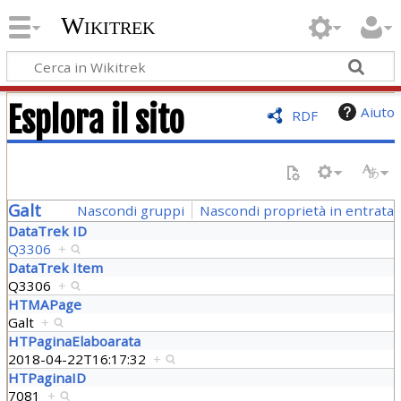
Wikitrek
Esplora il sito
Aiuto
RDF
Galt
Nascondi gruppi
Nascondi proprietà in entrata
DataTrek ID
Q3306
+
DataTrek Item
Q3306
+
HTMAPage
Galt
+
HTPaginaElaboarata
2018-04-22T16:17:32
+
HTPaginaID
7081
+