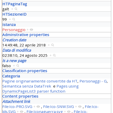
HTPaginaTag
galt
+
HTSezioneID
99
+
Istanza
Personaggio
+
Adminstrative properties
Creation date
14:49:48, 22 aprile 2018
+
Data di modifica
02:38:10, 24 agosto 2025
+
Is a new page
falso
+
Classification properties
Categoria
Pagine originariamente convertite da HT
,
Personaggi - G
,
Semantica senza DataTrek
e
Pages using
DynamicPageList3 parser function
Content properties
Attachment link
File:Ico-PRO.SVG
+
,
File:Ico-SNW.SVG
+
,
File:Ico-
lds.SVG
+
,
File:Iconaguerra.svg
+
,
File:Ico-