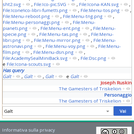
sht2.svg
+
,
File:Ico-pic.SVG
+
,
File:Icona-KAN.svg
+
,
File:Icone!ico-libri-fumetti.png
+
,
File:Menu-tos.png
+
,
File:Menu-reboot.png
+
,
File:Menu-tng.png
+
,
File:Menu-personaggi.png
+
,
File:Menu-
pianeti.png
+
,
File:Menu-ent.png
+
,
File:Menu-
specie.png
+
,
File:Menu-tas.png
+
,
File:Menu-
libri.png
+
,
File:Menu-mirror.png
+
,
File:Menu-
astronavi.png
+
,
File:Menu-voy.png
+
,
File:Menu-
film.png
+
,
File:Menu-dsn.png
+
,
File:AcademySealMiniBack.svg
+
,
File:Dsc.png
+
e
File:Icona-scouts.svg
+
Has query
Galt
+
,
Galt
+
,
Galt
+
e
Galt
+
Joseph Ruskin
The Gamesters of Triskelion
+
Personaggio
The Gamesters of Triskelion
+
Informativa sulla privacy