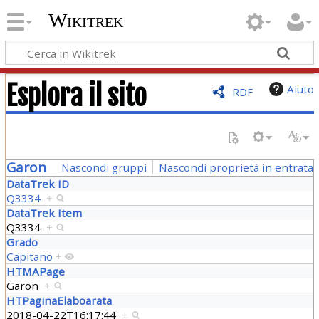
Wikitrek
Esplora il sito
Aiuto
RDF
Garon
Nascondi gruppi
Nascondi proprietà in entrata
DataTrek ID
Q3334
+
DataTrek Item
Q3334
+
Grado
Capitano
+
HTMAPage
Garon
+
HTPaginaElaboarata
2018-04-22T16:17:44
+