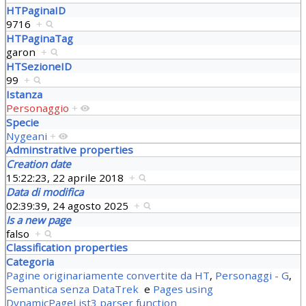
HTPaginaID
9716
+
HTPaginaTag
garon
+
HTSezioneID
99
+
Istanza
Personaggio
+
Specie
Nygeani
+
Adminstrative properties
Creation date
15:22:23, 22 aprile 2018
+
Data di modifica
02:39:39, 24 agosto 2025
+
Is a new page
falso
+
Classification properties
Categoria
Pagine originariamente convertite da HT
,
Personaggi - G
,
Semantica senza DataTrek
e
Pages using
DynamicPageList3 parser function