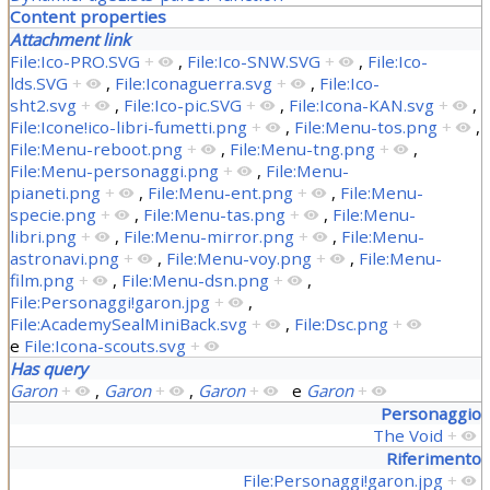
Content properties
Attachment link
File:Ico-PRO.SVG
+
,
File:Ico-SNW.SVG
+
,
File:Ico-
lds.SVG
+
,
File:Iconaguerra.svg
+
,
File:Ico-
sht2.svg
+
,
File:Ico-pic.SVG
+
,
File:Icona-KAN.svg
+
,
File:Icone!ico-libri-fumetti.png
+
,
File:Menu-tos.png
+
,
File:Menu-reboot.png
+
,
File:Menu-tng.png
+
,
File:Menu-personaggi.png
+
,
File:Menu-
pianeti.png
+
,
File:Menu-ent.png
+
,
File:Menu-
specie.png
+
,
File:Menu-tas.png
+
,
File:Menu-
libri.png
+
,
File:Menu-mirror.png
+
,
File:Menu-
astronavi.png
+
,
File:Menu-voy.png
+
,
File:Menu-
film.png
+
,
File:Menu-dsn.png
+
,
File:Personaggi!garon.jpg
+
,
File:AcademySealMiniBack.svg
+
,
File:Dsc.png
+
e
File:Icona-scouts.svg
+
Has query
Garon
+
,
Garon
+
,
Garon
+
e
Garon
+
Personaggio
The Void
+
Riferimento
File:Personaggi!garon.jpg
+