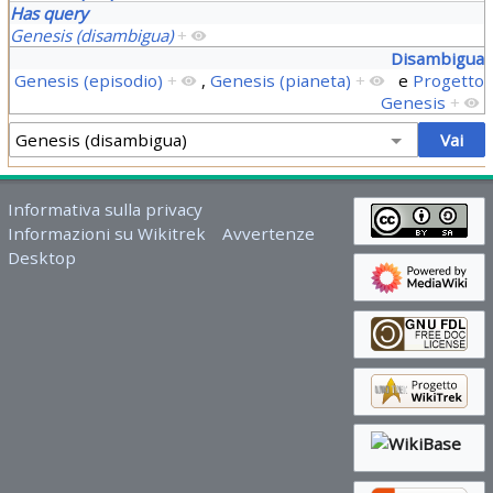
Has query
Genesis (disambigua)
+
Disambigua
Genesis (episodio)
+
,
Genesis (pianeta)
+
e
Progetto
Genesis
+
Informativa sulla privacy
Informazioni su Wikitrek
Avvertenze
Desktop