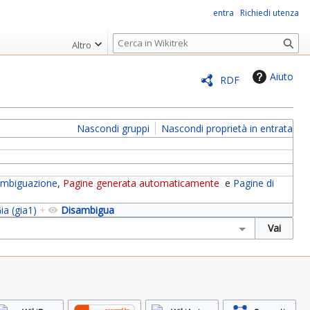
entra
Richiedi utenza
R
Altro
i
c
Aiuto
RDF
e
r
c
Nascondi gruppi
Nascondi proprietà in entrata
a
sambiguazione
,
Pagine generata automaticamente
e
Pagine di
ia (gia1)
+
Disambigua