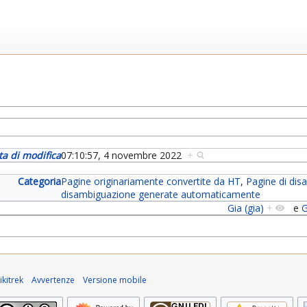
ta di modifica
07:10:57, 4 novembre 2022
+
Categoria
Pagine originariamente convertite da HT
,
Pagine di di
disambiguazione generate automaticamente
Gia (gia)
+
e
G
kitrek
Avvertenze
Versione mobile