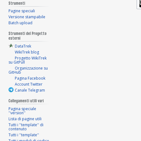
Strumenti
Pagine speciali
Versione stampabile
Batch upload
Strumenti del Progetto
esterni
DataTrek
WikiTrek blog
Progetto WikiTrek
su GitPull
Organizzazione su
GitHub
Pagina Facebook
Account Twitter
Canale Telegram
Collegamenti utili vari
Pagina speciale
''version''
Lista di pagine utili
Tutti i ''template'' di
contenuto
Tutti i ''template''
Tutti i moduli di codice