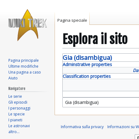
Pagina speciale
Esplora il sito
Vai
Vai
Gia (disambigua)
Pagina principale
alla
alla
Adminstrative properties
Ultime modifiche
navigazione
ricerca
Da
Una pagina a caso
Classification properties
Aiuto
Navigatore
Le serie
Gli episodi
I personaggi
Le specie
I pianeti
Le astronavi
Informativa sulla privacy
Informazioni su Wi
altro…