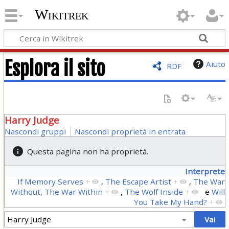
Wikitrek
Esplora il sito
Aiuto
RDF
Harry Judge
Nascondi gruppi
Nascondi proprietà in entrata
Questa pagina non ha proprietà.
Interprete
If Memory Serves
+
,
The Escape Artist
+
,
The War
Without, The War Within
+
,
The Wolf Inside
+
e
Will
You Take My Hand?
+