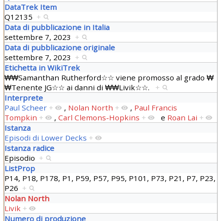
DataTrek Item
Q12135
+
Data di pubblicazione in Italia
settembre 7, 2023
+
Data di pubblicazione originale
settembre 7, 2023
+
Etichetta in WikiTrek
₩₩Samanthan Rutherford☆☆ viene promosso al grado ₩
₩Tenente JG☆☆ ai danni di ₩₩Livik☆☆.
+
Interprete
Paul Scheer
+
,
Nolan North
+
,
Paul Francis
Tompkin
+
,
Carl Clemons-Hopkins
+
e
Roan Lai
+
Istanza
Episodi di Lower Decks
+
Istanza radice
Episodio
+
ListProp
P14, P18, P178, P1, P59, P57, P95, P101, P73, P21, P7, P23,
P26
+
Nolan North
Livik
+
Numero di produzione