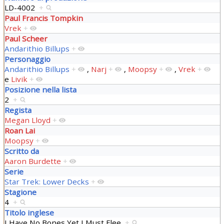
LD-4002
+
Paul Francis Tompkin
Vrek
+
Paul Scheer
Andarithio Billups
+
Personaggio
Andarithio Billups
+
,
Narj
+
,
Moopsy
+
,
Vrek
+
e
Livik
+
Posizione nella lista
2
+
Regista
Megan Lloyd
+
Roan Lai
Moopsy
+
Scritto da
Aaron Burdette
+
Serie
Star Trek: Lower Decks
+
Stagione
4
+
Titolo inglese
I Have No Bones Yet I Must Flee
+