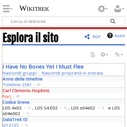
Wikitrek
Esplora il sito
Aiuto
RDF
I Have No Bones Yet I Must Flee
Nascondi gruppi
Nascondi proprietà in entrata
Anno della timeline
Timeline 2381
+
Carl Clemons-Hopkins
Narj
+
Codice breve
LDS 4x02
+
,
LDS S4.E02
+
,
LDS s04e02
+
e
LDS
s04e002
+
DataTrek ID
Q12135
+