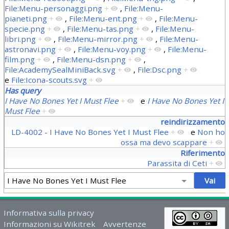
File:Menu-personaggi.png
+
,
File:Menu-
pianeti.png
+
,
File:Menu-ent.png
+
,
File:Menu-
specie.png
+
,
File:Menu-tas.png
+
,
File:Menu-
libri.png
+
,
File:Menu-mirror.png
+
,
File:Menu-
astronavi.png
+
,
File:Menu-voy.png
+
,
File:Menu-
film.png
+
,
File:Menu-dsn.png
+
,
File:AcademySealMiniBack.svg
+
,
File:Dsc.png
+
e
File:Icona-scouts.svg
+
Has query
I Have No Bones Yet I Must Flee
+
e
I Have No Bones Yet I
Must Flee
+
reindirizzamento
LD-4002 - I Have No Bones Yet I Must Flee
+
e
Non ho
ossa ma devo scappare
+
Riferimento
Parassita di Ceti
+
Informativa sulla privacy
Informazioni su Wikitrek
Avvertenze