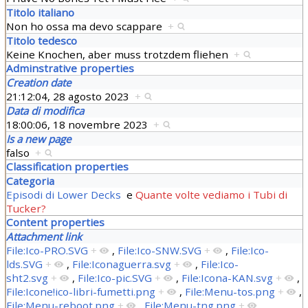
Titolo italiano
Non ho ossa ma devo scappare
+
Titolo tedesco
Keine Knochen, aber muss trotzdem fliehen
+
Adminstrative properties
Creation date
21:12:04, 28 agosto 2023
+
Data di modifica
18:00:06, 18 novembre 2023
+
Is a new page
falso
+
Classification properties
Categoria
Episodi di Lower Decks
e
Quante volte vediamo i Tubi di
Tucker?
Content properties
Attachment link
File:Ico-PRO.SVG
+
,
File:Ico-SNW.SVG
+
,
File:Ico-
lds.SVG
+
,
File:Iconaguerra.svg
+
,
File:Ico-
sht2.svg
+
,
File:Ico-pic.SVG
+
,
File:Icona-KAN.svg
+
,
File:Icone!ico-libri-fumetti.png
+
,
File:Menu-tos.png
+
,
File:Menu-reboot.png
+
,
File:Menu-tng.png
+
,