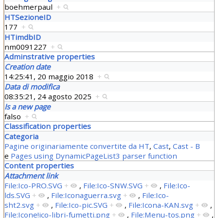
boehmerpaul
+
HTSezioneID
177
+
HTimdbID
nm0091227
+
Adminstrative properties
Creation date
14:25:41, 20 maggio 2018
+
Data di modifica
08:35:21, 24 agosto 2025
+
Is a new page
falso
+
Classification properties
Categoria
Pagine originariamente convertite da HT
,
Cast
,
Cast - B
e
Pages using DynamicPageList3 parser function
Content properties
Attachment link
File:Ico-PRO.SVG
+
,
File:Ico-SNW.SVG
+
,
File:Ico-
lds.SVG
+
,
File:Iconaguerra.svg
+
,
File:Ico-
sht2.svg
+
,
File:Ico-pic.SVG
+
,
File:Icona-KAN.svg
+
,
File:Icone!ico-libri-fumetti.png
+
,
File:Menu-tos.png
+
,