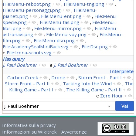
File:Menu-reboot.png
+
,
File:Menu-tng.png
+
,
File:Menu-personaggi.png
+
,
File:Menu-
pianeti.png
+
,
File:Menu-ent.png
+
,
File:Menu-
specie.png
+
,
File:Menu-tas.png
+
,
File:Menu-
libri.png
+
,
File:Menu-mirror.png
+
,
File:Menu-
astronavi.png
+
,
File:Menu-voy.png
+
,
File:Menu-
film.png
+
,
File:Menu-dsn.png
+
,
File:AcademySealMiniBack.svg
+
,
File:Dsc.png
+
e
File:Icona-scouts.svg
+
Has query
J. Paul Boehmer
+
e
J. Paul Boehmer
+
Interprete
Carbon Creek
+
,
Drone
+
,
Storm Front - Part I
+
,
Storm Front - Part II
+
,
Tacking Into the Wind
+
,
The
Killing Game - Part I
+
,
The Killing Game - Part II
+
e
Zero Hour
+
Informativa sulla privacy
Informazioni su Wikitrek
Avvertenze