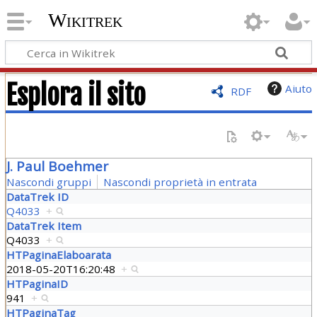
Wikitrek
Esplora il sito
Aiuto
RDF
J. Paul Boehmer
Nascondi gruppi
Nascondi proprietà in entrata
DataTrek ID
Q4033
+
DataTrek Item
Q4033
+
HTPaginaElaboarata
2018-05-20T16:20:48
+
HTPaginaID
941
+
HTPaginaTag