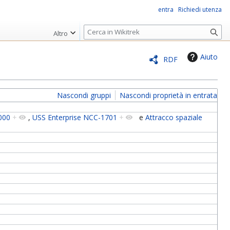
entra
Richiedi utenza
R
Altro
i
c
Aiuto
RDF
e
r
c
Nascondi gruppi
Nascondi proprietà in entrata
a
000
+
,
USS Enterprise NCC-1701
+
e
Attracco spaziale