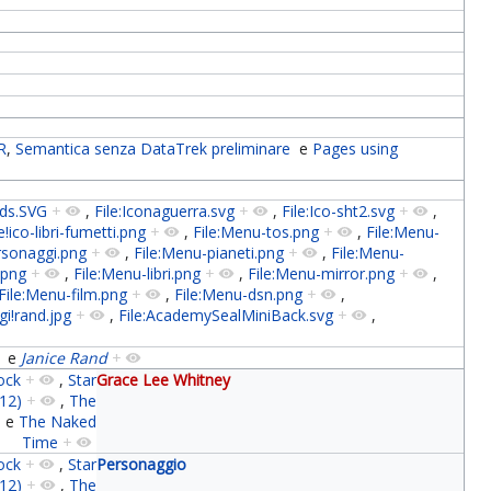
R
,
Semantica senza DataTrek preliminare
e
Pages using
-lds.SVG
+
,
File:Iconaguerra.svg
+
,
File:Ico-sht2.svg
+
,
e!ico-libri-fumetti.png
+
,
File:Menu-tos.png
+
,
File:Menu-
rsonaggi.png
+
,
File:Menu-pianeti.png
+
,
File:Menu-
.png
+
,
File:Menu-libri.png
+
,
File:Menu-mirror.png
+
,
File:Menu-film.png
+
,
File:Menu-dsn.png
+
,
gi!rand.jpg
+
,
File:AcademySealMiniBack.svg
+
,
e
Janice Rand
+
ock
+
,
Star
Grace Lee Whitney
s12)
+
,
The
e
The Naked
Time
+
ock
+
,
Star
Personaggio
s12)
+
,
The