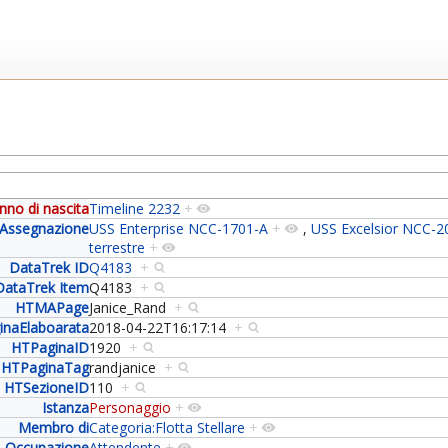
nno di nascita
Timeline 2232
+
Assegnazione
USS Enterprise NCC-1701-A
+
,
USS Excelsior NCC-2
terrestre
+
DataTrek ID
Q4183
+
DataTrek Item
Q4183
+
HTMAPage
Janice_Rand
+
inaElaboarata
2018-04-22T16:17:14
+
HTPaginaID
1920
+
HTPaginaTag
randjanice
+
HTSezioneID
110
+
Istanza
Personaggio
+
Membro di
Categoria:Flotta Stellare
+
Occupazione
Attendente
+