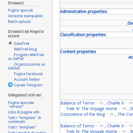
Strumenti
Pagine speciali
Adminstrative properties
Versione stampabile
Batch upload
Da
Strumenti del Progetto
Classification properties
esterni
DataTrek
WikiTrek blog
Content properties
Progetto WikiTrek
At
su GitPull
Organizzazione su
GitHub
Pagina Facebook
Account Twitter
Canale Telegram
Collegamenti utili vari
Pagina speciale
Balance of Terror
+
,
Charlie X
+
''version''
Trek IV: The Voyage Home
+
,
S
Lista di pagine utili
Conscience of the King
+
,
The Co
Tutti i ''template'' di
contenuto
Balance of Terror
+
,
Charlie X
+
Tutti i ''template''
Trek IV: The Voyage Home
+
,
S
Tutti i moduli di codice