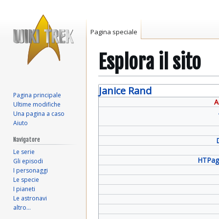
Pagina speciale
Esplora il sito
Vai
Vai
Janice Rand
Pagina principale
alla
alla
A
Ultime modifiche
navigazione
ricerca
Una pagina a caso
Aiuto
Navigatore
Le serie
HTPag
Gli episodi
I personaggi
Le specie
I pianeti
Le astronavi
altro…