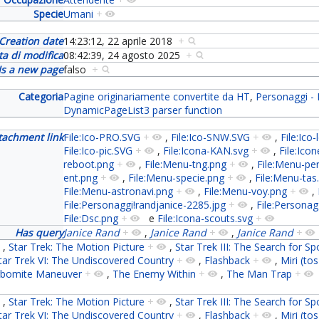
Specie
Umani
+
Creation date
14:23:12, 22 aprile 2018
+
ta di modifica
08:42:39, 24 agosto 2025
+
Is a new page
falso
+
Categoria
Pagine originariamente convertite da HT
,
Personaggi - 
DynamicPageList3 parser function
tachment link
File:Ico-PRO.SVG
+
,
File:Ico-SNW.SVG
+
,
File:Ico
File:Ico-pic.SVG
+
,
File:Icona-KAN.svg
+
,
File:Icon
reboot.png
+
,
File:Menu-tng.png
+
,
File:Menu-pe
ent.png
+
,
File:Menu-specie.png
+
,
File:Menu-tas
File:Menu-astronavi.png
+
,
File:Menu-voy.png
+
,
File:Personaggi!randjanice-2285.jpg
+
,
File:Personag
File:Dsc.png
+
e
File:Icona-scouts.svg
+
Has query
Janice Rand
+
,
Janice Rand
+
,
Janice Rand
+
,
Star Trek: The Motion Picture
+
,
Star Trek III: The Search for Sp
tar Trek VI: The Undiscovered Country
+
,
Flashback
+
,
Miri (to
rbomite Maneuver
+
,
The Enemy Within
+
,
The Man Trap
+
,
Star Trek: The Motion Picture
+
,
Star Trek III: The Search for Sp
tar Trek VI: The Undiscovered Country
+
,
Flashback
+
,
Miri (to