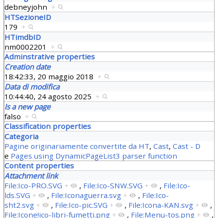
debneyjohn
+
HTSezioneID
179
+
HTimdbID
nm0002201
+
Adminstrative properties
Creation date
18:42:33, 20 maggio 2018
+
Data di modifica
10:44:40, 24 agosto 2025
+
Is a new page
falso
+
Classification properties
Categoria
Pagine originariamente convertite da HT
,
Cast
,
Cast - D
e
Pages using DynamicPageList3 parser function
Content properties
Attachment link
File:Ico-PRO.SVG
+
,
File:Ico-SNW.SVG
+
,
File:Ico-
lds.SVG
+
,
File:Iconaguerra.svg
+
,
File:Ico-
sht2.svg
+
,
File:Ico-pic.SVG
+
,
File:Icona-KAN.svg
+
,
File:Icone!ico-libri-fumetti.png
+
,
File:Menu-tos.png
+
,