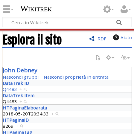
Wikitrek
Esplora il sito
Aiuto
RDF
John Debney
Nascondi gruppi
Nascondi proprietà in entrata
DataTrek ID
Q4483
+
DataTrek Item
Q4483
+
HTPaginaElaboarata
2018-05-20T20:34:33
+
HTPaginaID
8269
+
HTPaginaTag