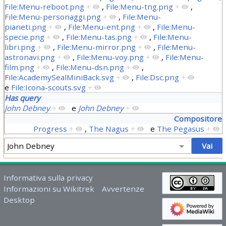
File:Menu-reboot.png
+
,
File:Menu-tng.png
+
,
File:Menu-personaggi.png
+
,
File:Menu-
pianeti.png
+
,
File:Menu-ent.png
+
,
File:Menu-
specie.png
+
,
File:Menu-tas.png
+
,
File:Menu-
libri.png
+
,
File:Menu-mirror.png
+
,
File:Menu-
astronavi.png
+
,
File:Menu-voy.png
+
,
File:Menu-
film.png
+
,
File:Menu-dsn.png
+
,
File:AcademySealMiniBack.svg
+
,
File:Dsc.png
+
e
File:Icona-scouts.svg
+
Has query
John Debney
+
e
John Debney
+
Compositore
Progress
+
,
The Nagus
+
e
The Pegasus
+
Informativa sulla privacy
Informazioni su Wikitrek
Avvertenze
Desktop