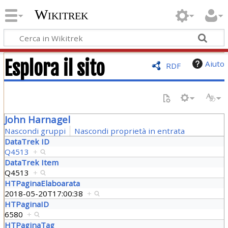
Wikitrek
Esplora il sito
Aiuto
RDF
John Harnagel
Nascondi gruppi
Nascondi proprietà in entrata
DataTrek ID
Q4513
+
DataTrek Item
Q4513
+
HTPaginaElaboarata
2018-05-20T17:00:38
+
HTPaginaID
6580
+
HTPaginaTag