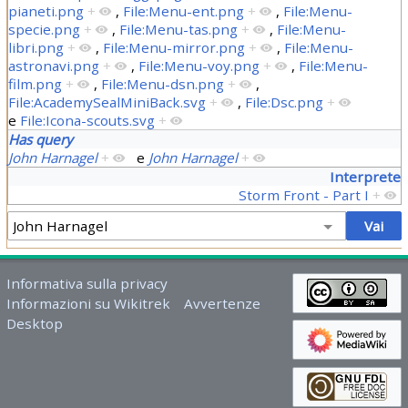
pianeti.png
+
,
File:Menu-ent.png
+
,
File:Menu-
specie.png
+
,
File:Menu-tas.png
+
,
File:Menu-
libri.png
+
,
File:Menu-mirror.png
+
,
File:Menu-
astronavi.png
+
,
File:Menu-voy.png
+
,
File:Menu-
film.png
+
,
File:Menu-dsn.png
+
,
File:AcademySealMiniBack.svg
+
,
File:Dsc.png
+
e
File:Icona-scouts.svg
+
Has query
John Harnagel
+
e
John Harnagel
+
Interprete
Storm Front - Part I
+
Informativa sulla privacy
Informazioni su Wikitrek
Avvertenze
Desktop