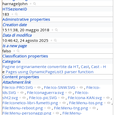
harnageljohn
+
HTSezioneID
183
+
Adminstrative properties
Creation date
15:11:38, 20 maggio 2018
+
Data di modifica
10:46:42, 24 agosto 2025
+
Is a new page
falso
+
Classification properties
Categoria
Pagine originariamente convertite da HT
,
Cast
,
Cast - H
e
Pages using DynamicPageList3 parser function
Content properties
Attachment link
File:Ico-PRO.SVG
+
,
File:Ico-SNW.SVG
+
,
File:Ico-
lds.SVG
+
,
File:Iconaguerra.svg
+
,
File:Ico-
sht2.svg
+
,
File:Ico-pic.SVG
+
,
File:Icona-KAN.svg
+
,
File:Icone!ico-libri-fumetti.png
+
,
File:Menu-tos.png
+
,
File:Menu-reboot.png
+
,
File:Menu-tng.png
+
,
File:Menu-personaggi.png
+
,
File:Menu-