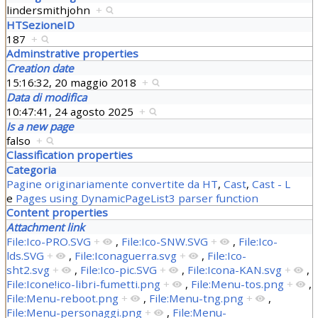
lindersmithjohn
+
HTSezioneID
187
+
Adminstrative properties
Creation date
15:16:32, 20 maggio 2018
+
Data di modifica
10:47:41, 24 agosto 2025
+
Is a new page
falso
+
Classification properties
Categoria
Pagine originariamente convertite da HT
,
Cast
,
Cast - L
e
Pages using DynamicPageList3 parser function
Content properties
Attachment link
File:Ico-PRO.SVG
+
,
File:Ico-SNW.SVG
+
,
File:Ico-
lds.SVG
+
,
File:Iconaguerra.svg
+
,
File:Ico-
sht2.svg
+
,
File:Ico-pic.SVG
+
,
File:Icona-KAN.svg
+
,
File:Icone!ico-libri-fumetti.png
+
,
File:Menu-tos.png
+
,
File:Menu-reboot.png
+
,
File:Menu-tng.png
+
,
File:Menu-personaggi.png
+
,
File:Menu-