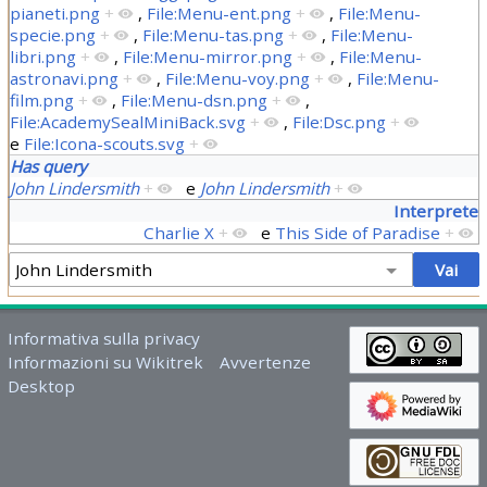
pianeti.png
+
,
File:Menu-ent.png
+
,
File:Menu-
specie.png
+
,
File:Menu-tas.png
+
,
File:Menu-
libri.png
+
,
File:Menu-mirror.png
+
,
File:Menu-
astronavi.png
+
,
File:Menu-voy.png
+
,
File:Menu-
film.png
+
,
File:Menu-dsn.png
+
,
File:AcademySealMiniBack.svg
+
,
File:Dsc.png
+
e
File:Icona-scouts.svg
+
Has query
John Lindersmith
+
e
John Lindersmith
+
Interprete
Charlie X
+
e
This Side of Paradise
+
Informativa sulla privacy
Informazioni su Wikitrek
Avvertenze
Desktop