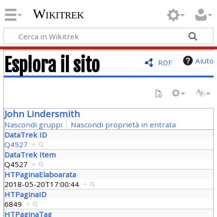
Wikitrek
Esplora il sito
Aiuto
RDF
John Lindersmith
Nascondi gruppi
Nascondi proprietà in entrata
DataTrek ID
Q4527
+
DataTrek Item
Q4527
+
HTPaginaElaboarata
2018-05-20T17:00:44
+
HTPaginaID
6849
+
HTPaginaTag