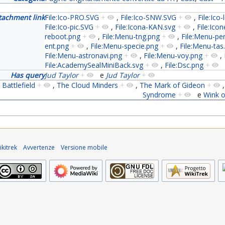
tachment link
File:Ico-PRO.SVG
+
,
File:Ico-SNW.SVG
+
,
File:Ico
File:Ico-pic.SVG
+
,
File:Icona-KAN.svg
+
,
File:Icon
reboot.png
+
,
File:Menu-tng.png
+
,
File:Menu-pe
ent.png
+
,
File:Menu-specie.png
+
,
File:Menu-tas
File:Menu-astronavi.png
+
,
File:Menu-voy.png
+
,
File:AcademySealMiniBack.svg
+
,
File:Dsc.png
+
Has query
Jud Taylor
+
e
Jud Taylor
+
Battlefield
+
,
The Cloud Minders
+
,
The Mark of Gideon
+
Syndrome
+
e
Wink o
kitrek
Avvertenze
Versione mobile