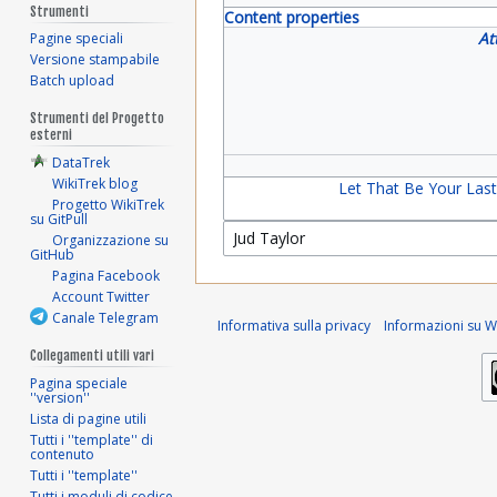
Strumenti
Content properties
At
Pagine speciali
Versione stampabile
Batch upload
Strumenti del Progetto
esterni
DataTrek
WikiTrek blog
Let That Be Your Last 
Progetto WikiTrek
su GitPull
Organizzazione su
GitHub
Pagina Facebook
Account Twitter
Canale Telegram
Informativa sulla privacy
Informazioni su Wi
Collegamenti utili vari
Pagina speciale
''version''
Lista di pagine utili
Tutti i ''template'' di
contenuto
Tutti i ''template''
Tutti i moduli di codice