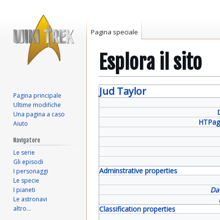
Pagina speciale
Esplora il sito
Vai
Vai
Jud Taylor
Pagina principale
alla
alla
Ultime modifiche
navigazione
ricerca
Una pagina a caso
HTPag
Aiuto
Navigatore
Le serie
Gli episodi
Adminstrative properties
I personaggi
Le specie
Da
I pianeti
Le astronavi
altro…
Classification properties