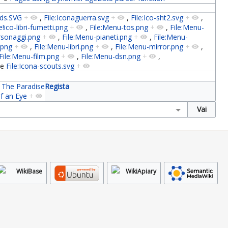
-lds.SVG
+
,
File:Iconaguerra.svg
+
,
File:Ico-sht2.svg
+
,
e!ico-libri-fumetti.png
+
,
File:Menu-tos.png
+
,
File:Menu-
rsonaggi.png
+
,
File:Menu-pianeti.png
+
,
File:Menu-
.png
+
,
File:Menu-libri.png
+
,
File:Menu-mirror.png
+
,
File:Menu-film.png
+
,
File:Menu-dsn.png
+
,
e
File:Icona-scouts.svg
+
,
The Paradise
Regista
f an Eye
+