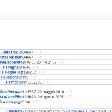
DataTrek ID
Q4667
+
DataTrek Item
Q4667
+
inaElaboarata
2018-05-20T16:21:09
+
HTPaginaID
1646
+
HTPaginaTag
taylorjud
+
HTSezioneID
195
+
HTimdbID
nm0852676
+
Creation date
14:47:37, 20 maggio 2018
+
ta di modifica
12:40:20, 24 agosto 2025
+
Is a new page
falso
+
Categoria
Pagine originariamente convertite da HT
,
Cast
,
Cast - T