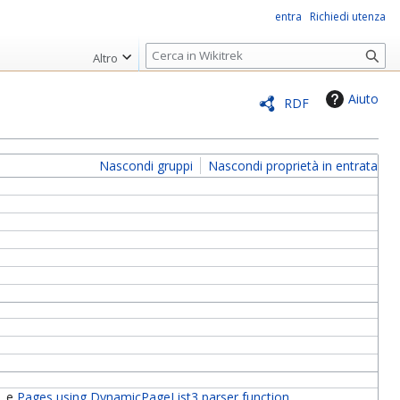
entra
Richiedi utenza
R
Altro
i
c
Aiuto
RDF
e
r
c
Nascondi gruppi
Nascondi proprietà in entrata
a
e
Pages using DynamicPageList3 parser function