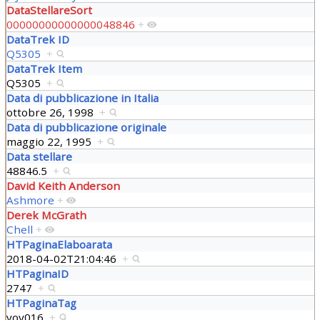
DataStellareSort
00000000000000048846
+
DataTrek ID
Q5305
+
DataTrek Item
Q5305
+
Data di pubblicazione in Italia
ottobre 26, 1998
+
Data di pubblicazione originale
maggio 22, 1995
+
Data stellare
48846.5
+
David Keith Anderson
Ashmore
+
Derek McGrath
Chell
+
HTPaginaElaboarata
2018-04-02T21:04:46
+
HTPaginaID
2747
+
HTPaginaTag
voy016
+