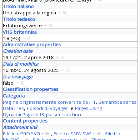
Titolo italiano
Uno strappo alla regola
+
Titolo tedesco
Erfahrungswerte
+
VHS britannica
1.8 (PG)
+
Adminstrative properties
Creation date
19:17:21, 2 aprile 2018
+
Data di modifica
16:48:40, 24 agosto 2025
+
Is a new page
falso
+
Classification properties
Categoria
Pagine originariamente convertite da HT
,
Semantica senza
DataTrek
,
Episodi di Voyager
e
Pages using
DynamicPageList3 parser function
Content properties
Attachment link
File:Ico-PRO.SVG
+
,
File:Ico-SNW.SVG
+
,
File:Ico-
lds.SVG
+
,
File:Iconaguerra.svg
+
,
File:Ico-