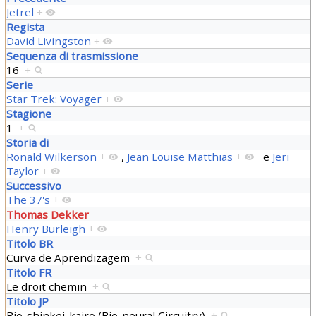
Jetrel
+
Regista
David Livingston
+
Sequenza di trasmissione
16
+
Serie
Star Trek: Voyager
+
Stagione
1
+
Storia di
Ronald Wilkerson
+
,
Jean Louise Matthias
+
e
Jeri
Taylor
+
Successivo
The 37's
+
Thomas Dekker
Henry Burleigh
+
Titolo BR
Curva de Aprendizagem
+
Titolo FR
Le droit chemin
+
Titolo JP
Bio-shinkei-kairo (Bio-neural Circuitry)
+