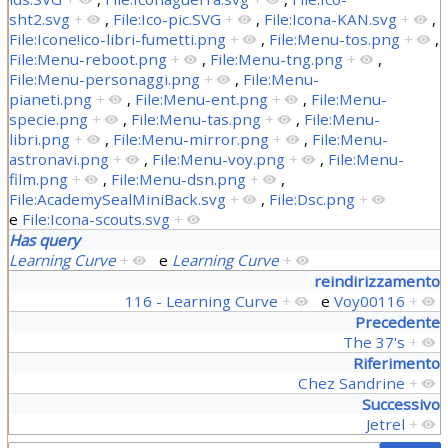
sht2.svg
+
,
File:Ico-pic.SVG
+
,
File:Icona-KAN.svg
+
,
File:Icone!ico-libri-fumetti.png
+
,
File:Menu-tos.png
+
,
File:Menu-reboot.png
+
,
File:Menu-tng.png
+
,
File:Menu-personaggi.png
+
,
File:Menu-
pianeti.png
+
,
File:Menu-ent.png
+
,
File:Menu-
specie.png
+
,
File:Menu-tas.png
+
,
File:Menu-
libri.png
+
,
File:Menu-mirror.png
+
,
File:Menu-
astronavi.png
+
,
File:Menu-voy.png
+
,
File:Menu-
film.png
+
,
File:Menu-dsn.png
+
,
File:AcademySealMiniBack.svg
+
,
File:Dsc.png
+
e
File:Icona-scouts.svg
+
Has query
Learning Curve
+
e
Learning Curve
+
reindirizzamento
116 - Learning Curve
+
e
Voy00116
+
Precedente
The 37's
+
Riferimento
Chez Sandrine
+
Successivo
Jetrel
+