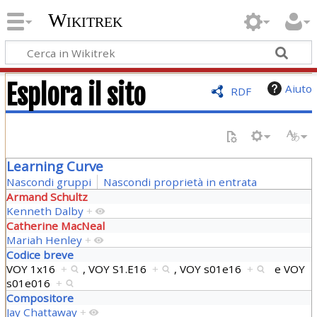
Wikitrek
Esplora il sito
Aiuto
RDF
Learning Curve
Nascondi gruppi
Nascondi proprietà in entrata
Armand Schultz
Kenneth Dalby
+
Catherine MacNeal
Mariah Henley
+
Codice breve
VOY 1x16
+
,
VOY S1.E16
+
,
VOY s01e16
+
e
VOY
s01e016
+
Compositore
Jay Chattaway
+