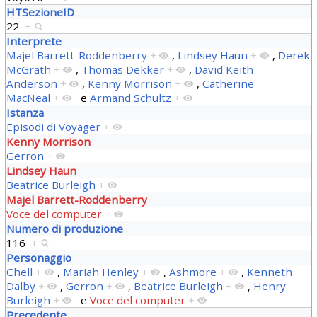
HTSezioneID
22
+
Interprete
Majel Barrett-Roddenberry
+
,
Lindsey Haun
+
,
Derek
McGrath
+
,
Thomas Dekker
+
,
David Keith
Anderson
+
,
Kenny Morrison
+
,
Catherine
MacNeal
+
e
Armand Schultz
+
Istanza
Episodi di Voyager
+
Kenny Morrison
Gerron
+
Lindsey Haun
Beatrice Burleigh
+
Majel Barrett-Roddenberry
Voce del computer
+
Numero di produzione
116
+
Personaggio
Chell
+
,
Mariah Henley
+
,
Ashmore
+
,
Kenneth
Dalby
+
,
Gerron
+
,
Beatrice Burleigh
+
,
Henry
Burleigh
+
e
Voce del computer
+
Precedente