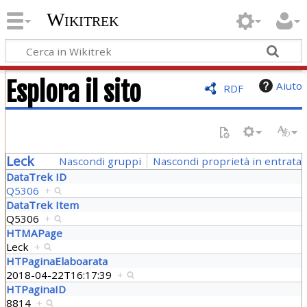
Wikitrek
Esplora il sito
Aiuto
RDF
Leck
Nascondi gruppi
Nascondi proprietà in entrata
DataTrek ID
Q5306
+
DataTrek Item
Q5306
+
HTMAPage
Leck
+
HTPaginaElaboarata
2018-04-22T16:17:39
+
HTPaginaID
8814
+