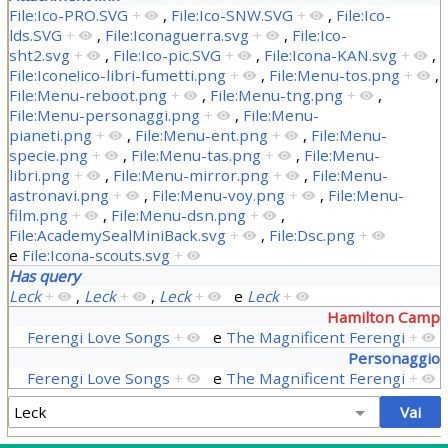
File:Ico-PRO.SVG
+
,
File:Ico-SNW.SVG
+
,
File:Ico-
lds.SVG
+
,
File:Iconaguerra.svg
+
,
File:Ico-
sht2.svg
+
,
File:Ico-pic.SVG
+
,
File:Icona-KAN.svg
+
,
File:Icone!ico-libri-fumetti.png
+
,
File:Menu-tos.png
+
,
File:Menu-reboot.png
+
,
File:Menu-tng.png
+
,
File:Menu-personaggi.png
+
,
File:Menu-
pianeti.png
+
,
File:Menu-ent.png
+
,
File:Menu-
specie.png
+
,
File:Menu-tas.png
+
,
File:Menu-
libri.png
+
,
File:Menu-mirror.png
+
,
File:Menu-
astronavi.png
+
,
File:Menu-voy.png
+
,
File:Menu-
film.png
+
,
File:Menu-dsn.png
+
,
File:AcademySealMiniBack.svg
+
,
File:Dsc.png
+
e
File:Icona-scouts.svg
+
Has query
Leck
+
,
Leck
+
,
Leck
+
e
Leck
+
Hamilton Camp
Ferengi Love Songs
+
e
The Magnificent Ferengi
+
Personaggio
Ferengi Love Songs
+
e
The Magnificent Ferengi
+