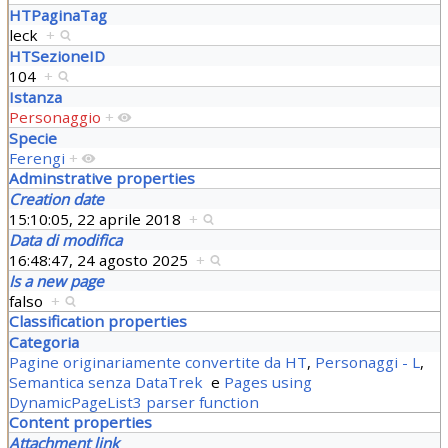
HTPaginaTag
leck
+
HTSezioneID
104
+
Istanza
Personaggio
+
Specie
Ferengi
+
Adminstrative properties
Creation date
15:10:05, 22 aprile 2018
+
Data di modifica
16:48:47, 24 agosto 2025
+
Is a new page
falso
+
Classification properties
Categoria
Pagine originariamente convertite da HT
,
Personaggi - L
,
Semantica senza DataTrek
e
Pages using
DynamicPageList3 parser function
Content properties
Attachment link