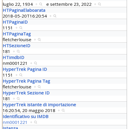
luglio 22, 1934
+
e
settembre 23, 2022
+
HTPaginaElaboarata
2018-05-20T16:20:54
+
HTPaginaID
1151
+
HTPaginaTag
fletcherlouise
+
HTSezioneID
181
+
HTimdbID
nm0001221
+
HyperTrek Pagina ID
1151
+
HyperTrek Pagina Tag
fletcherlouise
+
HyperTrek Sezione ID
181
+
HyperTrek istante di importazione
16:20:54, 20 maggio 2018
+
Identificativo su IMDB
nm0001221
+
Istanza