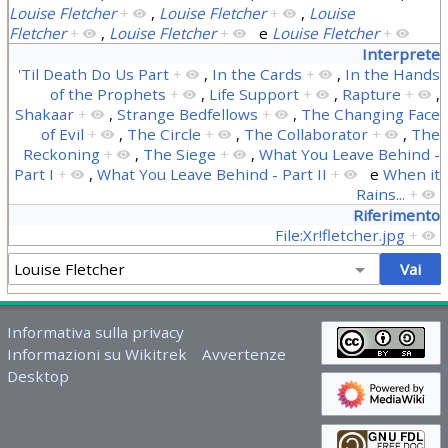
Louise Fletcher
+
,
Louise Fletcher
+
,
Louise
Fletcher
+
,
Louise Fletcher
+
e
Louise Fletcher
+
Interprete
'Til Death Do Us Part
+
,
In the Cards
+
,
In the Hands
of the Prophets
+
,
Life Support
+
,
Rapture
+
,
Shakaar
+
,
Strange Bedfellows
+
,
The Changing Face
of Evil
+
,
The Circle
+
,
The Collaborator
+
,
The
Reckoning
+
,
The Siege
+
,
What You Leave Behind -
Part I
+
,
What You Leave Behind - Part II
+
e
When it
Rains...
+
Riferimento
File:Xr!fletcher.jpg
+
Informativa sulla privacy
Informazioni su Wikitrek
Avvertenze
Desktop