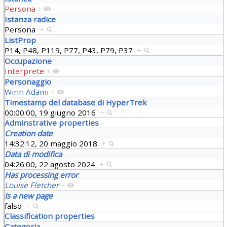
Persona
+
Istanza radice
Persona
+
ListProp
P14, P48, P119, P77, P43, P79, P37
+
Occupazione
Interprete
+
Personaggio
Winn Adami
+
Timestamp del database di HyperTrek
00:00:00, 19 giugno 2016
+
Adminstrative properties
Creation date
14:32:12, 20 maggio 2018
+
Data di modifica
04:26:00, 22 agosto 2024
+
Has processing error
Louise Fletcher
+
Is a new page
falso
+
Classification properties
Categoria