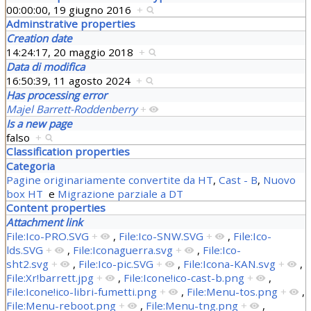
00:00:00, 19 giugno 2016
+
Adminstrative properties
Creation date
14:24:17, 20 maggio 2018
+
Data di modifica
16:50:39, 11 agosto 2024
+
Has processing error
Majel Barrett-Roddenberry
+
Is a new page
falso
+
Classification properties
Categoria
Pagine originariamente convertite da HT
,
Cast - B
,
Nuovo
box HT
e
Migrazione parziale a DT
Content properties
Attachment link
File:Ico-PRO.SVG
+
,
File:Ico-SNW.SVG
+
,
File:Ico-
lds.SVG
+
,
File:Iconaguerra.svg
+
,
File:Ico-
sht2.svg
+
,
File:Ico-pic.SVG
+
,
File:Icona-KAN.svg
+
,
File:Xr!barrett.jpg
+
,
File:Icone!ico-cast-b.png
+
,
File:Icone!ico-libri-fumetti.png
+
,
File:Menu-tos.png
+
,
File:Menu-reboot.png
+
,
File:Menu-tng.png
+
,