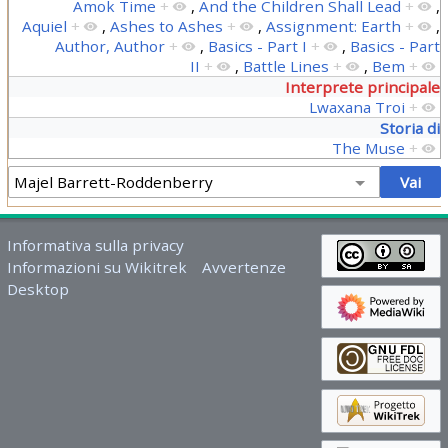
Amok Time
+
,
And the Children Shall Lead
+
,
Aquiel
+
,
Ashes to Ashes
+
,
Assignment: Earth
+
,
Author, Author
+
,
Basics - Part I
+
,
Basics - Part
II
+
,
Battle Lines
+
,
Bem
+
Interprete principale
Lwaxana Troi
+
Storia di
The Muse
+
Informativa sulla privacy
Informazioni su Wikitrek
Avvertenze
Desktop