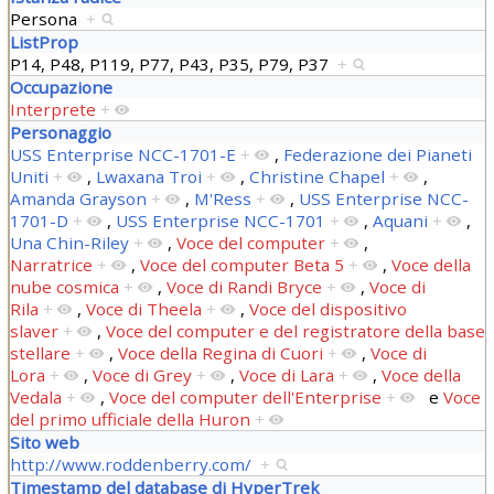
Persona
+
ListProp
P14, P48, P119, P77, P43, P35, P79, P37
+
Occupazione
Interprete
+
Personaggio
USS Enterprise NCC-1701-E
+
,
Federazione dei Pianeti
Uniti
+
,
Lwaxana Troi
+
,
Christine Chapel
+
,
Amanda Grayson
+
,
M'Ress
+
,
USS Enterprise NCC-
1701-D
+
,
USS Enterprise NCC-1701
+
,
Aquani
+
,
Una Chin-Riley
+
,
Voce del computer
+
,
Narratrice
+
,
Voce del computer Beta 5
+
,
Voce della
nube cosmica
+
,
Voce di Randi Bryce
+
,
Voce di
Rila
+
,
Voce di Theela
+
,
Voce del dispositivo
slaver
+
,
Voce del computer e del registratore della base
stellare
+
,
Voce della Regina di Cuori
+
,
Voce di
Lora
+
,
Voce di Grey
+
,
Voce di Lara
+
,
Voce della
Vedala
+
,
Voce del computer dell'Enterprise
+
e
Voce
del primo ufficiale della Huron
+
Sito web
http://www.roddenberry.com/
+
Timestamp del database di HyperTrek