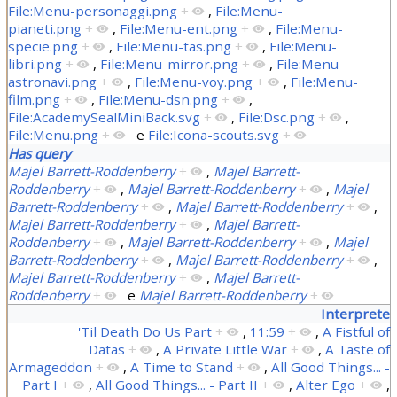
File:Menu-personaggi.png
+
,
File:Menu-
pianeti.png
+
,
File:Menu-ent.png
+
,
File:Menu-
specie.png
+
,
File:Menu-tas.png
+
,
File:Menu-
libri.png
+
,
File:Menu-mirror.png
+
,
File:Menu-
astronavi.png
+
,
File:Menu-voy.png
+
,
File:Menu-
film.png
+
,
File:Menu-dsn.png
+
,
File:AcademySealMiniBack.svg
+
,
File:Dsc.png
+
,
File:Menu.png
+
e
File:Icona-scouts.svg
+
Has query
Majel Barrett-Roddenberry
+
,
Majel Barrett-
Roddenberry
+
,
Majel Barrett-Roddenberry
+
,
Majel
Barrett-Roddenberry
+
,
Majel Barrett-Roddenberry
+
,
Majel Barrett-Roddenberry
+
,
Majel Barrett-
Roddenberry
+
,
Majel Barrett-Roddenberry
+
,
Majel
Barrett-Roddenberry
+
,
Majel Barrett-Roddenberry
+
,
Majel Barrett-Roddenberry
+
,
Majel Barrett-
Roddenberry
+
e
Majel Barrett-Roddenberry
+
Interprete
'Til Death Do Us Part
+
,
11:59
+
,
A Fistful of
Datas
+
,
A Private Little War
+
,
A Taste of
Armageddon
+
,
A Time to Stand
+
,
All Good Things... -
Part I
+
,
All Good Things... - Part II
+
,
Alter Ego
+
,