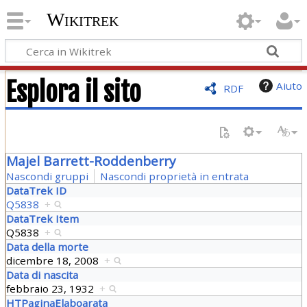
Wikitrek
Esplora il sito
Aiuto
RDF
Majel Barrett-Roddenberry
Nascondi gruppi
Nascondi proprietà in entrata
DataTrek ID
Q5838
+
DataTrek Item
Q5838
+
Data della morte
dicembre 18, 2008
+
Data di nascita
febbraio 23, 1932
+
HTPaginaElaboarata