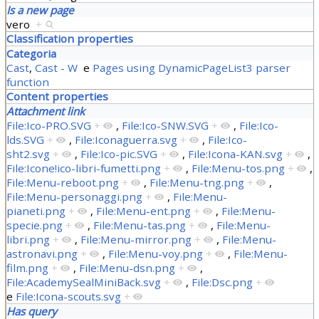
Is a new page
vero
+
Classification properties
Categoria
Cast
,
Cast - W
e
Pages using DynamicPageList3 parser
function
Content properties
Attachment link
File:Ico-PRO.SVG
+
,
File:Ico-SNW.SVG
+
,
File:Ico-
lds.SVG
+
,
File:Iconaguerra.svg
+
,
File:Ico-
sht2.svg
+
,
File:Ico-pic.SVG
+
,
File:Icona-KAN.svg
+
,
File:Icone!ico-libri-fumetti.png
+
,
File:Menu-tos.png
+
,
File:Menu-reboot.png
+
,
File:Menu-tng.png
+
,
File:Menu-personaggi.png
+
,
File:Menu-
pianeti.png
+
,
File:Menu-ent.png
+
,
File:Menu-
specie.png
+
,
File:Menu-tas.png
+
,
File:Menu-
libri.png
+
,
File:Menu-mirror.png
+
,
File:Menu-
astronavi.png
+
,
File:Menu-voy.png
+
,
File:Menu-
film.png
+
,
File:Menu-dsn.png
+
,
File:AcademySealMiniBack.svg
+
,
File:Dsc.png
+
e
File:Icona-scouts.svg
+
Has query