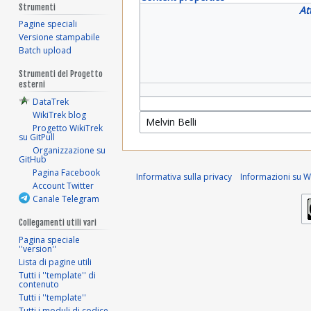
Strumenti
At
Pagine speciali
Versione stampabile
Batch upload
Strumenti del Progetto
esterni
DataTrek
WikiTrek blog
Progetto WikiTrek
su GitPull
Organizzazione su
GitHub
Pagina Facebook
Informativa sulla privacy
Informazioni su Wi
Account Twitter
Canale Telegram
Collegamenti utili vari
Pagina speciale
''version''
Lista di pagine utili
Tutti i ''template'' di
contenuto
Tutti i ''template''
Tutti i moduli di codice