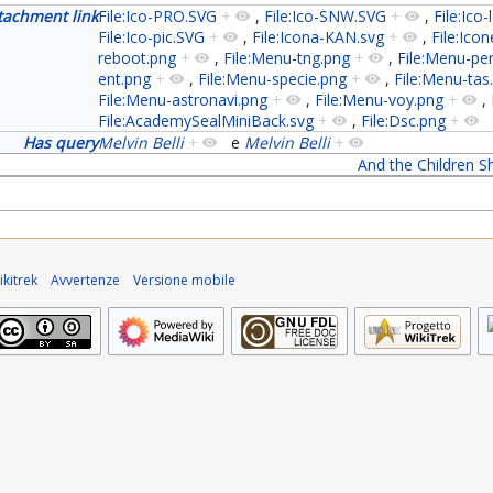
tachment link
File:Ico-PRO.SVG
+
,
File:Ico-SNW.SVG
+
,
File:Ico
File:Ico-pic.SVG
+
,
File:Icona-KAN.svg
+
,
File:Icon
reboot.png
+
,
File:Menu-tng.png
+
,
File:Menu-pe
ent.png
+
,
File:Menu-specie.png
+
,
File:Menu-tas
File:Menu-astronavi.png
+
,
File:Menu-voy.png
+
,
File:AcademySealMiniBack.svg
+
,
File:Dsc.png
+
Has query
Melvin Belli
+
e
Melvin Belli
+
And the Children S
kitrek
Avvertenze
Versione mobile