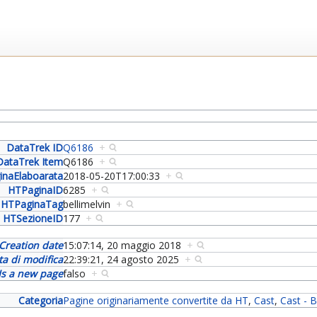
DataTrek ID
Q6186
+
DataTrek Item
Q6186
+
inaElaboarata
2018-05-20T17:00:33
+
HTPaginaID
6285
+
HTPaginaTag
bellimelvin
+
HTSezioneID
177
+
Creation date
15:07:14, 20 maggio 2018
+
ta di modifica
22:39:21, 24 agosto 2025
+
Is a new page
falso
+
Categoria
Pagine originariamente convertite da HT
,
Cast
,
Cast - 