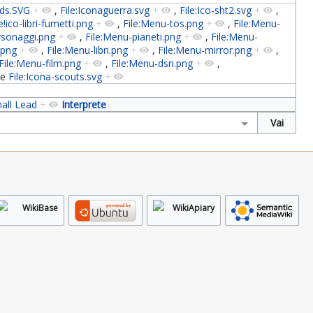
-lds.SVG
+
,
File:Iconaguerra.svg
+
,
File:Ico-sht2.svg
+
,
e!ico-libri-fumetti.png
+
,
File:Menu-tos.png
+
,
File:Menu-
rsonaggi.png
+
,
File:Menu-pianeti.png
+
,
File:Menu-
.png
+
,
File:Menu-libri.png
+
,
File:Menu-mirror.png
+
,
File:Menu-film.png
+
,
File:Menu-dsn.png
+
,
e
File:Icona-scouts.svg
+
hall Lead
+
Interprete