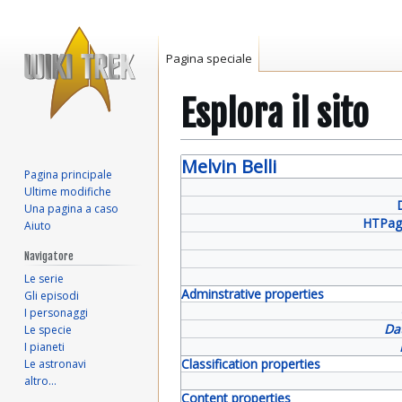
Pagina speciale
Esplora il sito
Vai
Vai
Melvin Belli
Pagina principale
alla
alla
Ultime modifiche
navigazione
ricerca
Una pagina a caso
HTPag
Aiuto
Navigatore
Le serie
Adminstrative properties
Gli episodi
I personaggi
Da
Le specie
I pianeti
Classification properties
Le astronavi
altro…
Content properties