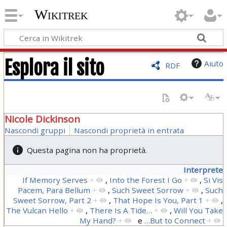
Wikitrek
Esplora il sito
Aiuto
RDF
Nicole Dickinson
Nascondi gruppi
Nascondi proprietà in entrata
Questa pagina non ha proprietà.
Interprete
If Memory Serves
+
,
Into the Forest I Go
+
,
Si Vis
Pacem, Para Bellum
+
,
Such Sweet Sorrow
+
,
Such
Sweet Sorrow, Part 2
+
,
That Hope Is You, Part 1
+
,
The Vulcan Hello
+
,
There Is A Tide…
+
,
Will You Take
My Hand?
+
e
…But to Connect
+