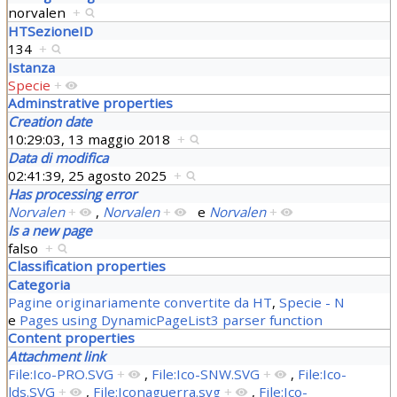
norvalen
+
HTSezioneID
134
+
Istanza
Specie
+
Adminstrative properties
Creation date
10:29:03, 13 maggio 2018
+
Data di modifica
02:41:39, 25 agosto 2025
+
Has processing error
Norvalen
+
,
Norvalen
+
e
Norvalen
+
Is a new page
falso
+
Classification properties
Categoria
Pagine originariamente convertite da HT
,
Specie - N
e
Pages using DynamicPageList3 parser function
Content properties
Attachment link
File:Ico-PRO.SVG
+
,
File:Ico-SNW.SVG
+
,
File:Ico-
lds.SVG
+
,
File:Iconaguerra.svg
+
,
File:Ico-