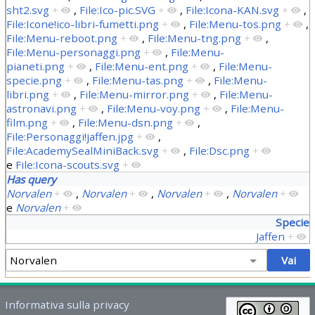
sht2.svg
+
,
File:Ico-pic.SVG
+
,
File:Icona-KAN.svg
+
,
File:Icone!ico-libri-fumetti.png
+
,
File:Menu-tos.png
+
,
File:Menu-reboot.png
+
,
File:Menu-tng.png
+
,
File:Menu-personaggi.png
+
,
File:Menu-
pianeti.png
+
,
File:Menu-ent.png
+
,
File:Menu-
specie.png
+
,
File:Menu-tas.png
+
,
File:Menu-
libri.png
+
,
File:Menu-mirror.png
+
,
File:Menu-
astronavi.png
+
,
File:Menu-voy.png
+
,
File:Menu-
film.png
+
,
File:Menu-dsn.png
+
,
File:Personaggi!jaffen.jpg
+
,
File:AcademySealMiniBack.svg
+
,
File:Dsc.png
+
e
File:Icona-scouts.svg
+
Has query
Norvalen
+
,
Norvalen
+
,
Norvalen
+
,
Norvalen
+
e
Norvalen
+
Specie
Jaffen
+
Informativa sulla privacy