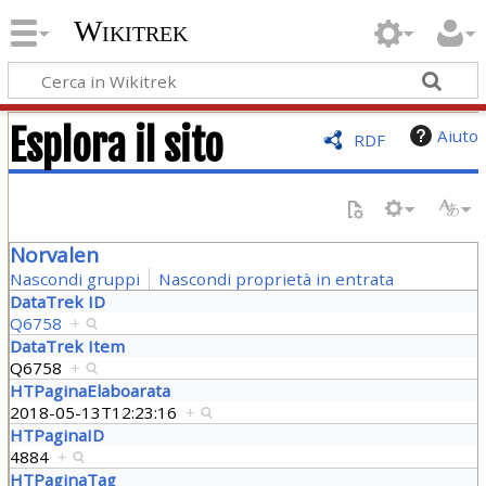
Wikitrek
Esplora il sito
Aiuto
RDF
Norvalen
Nascondi gruppi
Nascondi proprietà in entrata
DataTrek ID
Q6758
+
DataTrek Item
Q6758
+
HTPaginaElaboarata
2018-05-13T12:23:16
+
HTPaginaID
4884
+
HTPaginaTag