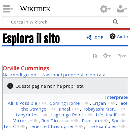
Wikitrek
Esplora il sito
Aiuto
RDF
Orville Cummings
Nascondi gruppi
Nascondi proprietà in entrata
Questa pagina non ha proprietà.
Interprete
All Is Possible
+
,
Coming Home
+
,
Erigah
+
,
Face
the Strange
+
,
Jinaal
+
,
Kobayashi Maru
+
,
Labyrinths
+
,
Lagrange Point
+
,
Life, Itself
+
,
Mirrors
+
,
Red Directive
+
,
Rubicon
+
,
Species
Ten-C
+
,
Tenente Christopher
+
,
The Examples
+
,