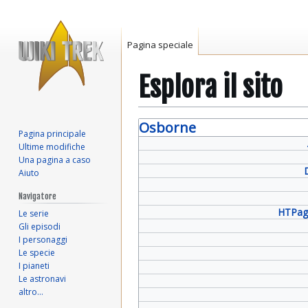
Pagina speciale
Esplora il sito
Vai
Vai
Osborne
Pagina principale
alla
alla
Ultime modifiche
navigazione
ricerca
Una pagina a caso
Aiuto
Navigatore
HTPag
Le serie
Gli episodi
I personaggi
Le specie
I pianeti
Le astronavi
altro…