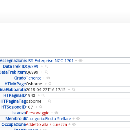
Assegnazione
USS Enterprise NCC-1701
+
DataTrek ID
Q6899
+
DataTrek Item
Q6899
+
Grado
Tenente
+
HTMAPage
Osborne
+
inaElaboarata
2018-04-22T16:17:15
+
HTPaginaID
1940
+
HTPaginaTag
osborne
+
HTSezioneID
107
+
Istanza
Personaggio
+
Membro di
Categoria:Flotta Stellare
+
Occupazione
Addetto alla sicurezza
+