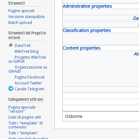
Strumenti
Adminstrative properties
Pagine speciali
Versione stampabile
Da
Batch upload
Classification properties
Strumenti del Progetto
esterni
DataTrek
Content properties
WikiTrek blog
At
Progetto WikiTrek
su GitPull
Organizzazione su
GitHub
Pagina Facebook
Account Twitter
Canale Telegram
Collegamenti utili vari
Pagina speciale
''version''
Lista di pagine utili
Tutti i ''template'' di
contenuto
Tutti i ''template''
Tutti i moduli di codice