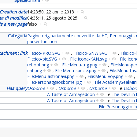
Specie
Umani
+
Creation date
14:23:50, 22 aprile 2018
+
ta di modifica
04:35:11, 25 agosto 2025
+
Is a new page
falso
+
Categoria
Pagine originariamente convertite da HT
,
Personaggi -
parser function
tachment link
File:Ico-PRO.SVG
+
,
File:Ico-SNW.SVG
+
,
File:Ico
File:Ico-pic.SVG
+
,
File:Icona-KAN.svg
+
,
File:Icon
reboot.png
+
,
File:Menu-tng.png
+
,
File:Menu-pe
ent.png
+
,
File:Menu-specie.png
+
,
File:Menu-tas
File:Menu-astronavi.png
+
,
File:Menu-voy.png
+
,
File:Personaggi!osborne.jpg
+
,
File:AcademySealMin
Has query
Osborne
+
,
Osborne
+
,
Osborne
+
e
Osbor
A Taste of Armageddon
+
e
The Devil in
A Taste of Armageddon
+
e
The Devil in
File:Personaggi!os