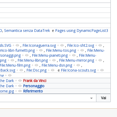
 O
,
Semantica senza DataTrek
e
Pages using DynamicPageList3
-lds.SVG
+
,
File:Iconaguerra.svg
+
,
File:Ico-sht2.svg
+
,
e!ico-libri-fumetti.png
+
,
File:Menu-tos.png
+
,
File:Menu-
rsonaggi.png
+
,
File:Menu-pianeti.png
+
,
File:Menu-
.png
+
,
File:Menu-libri.png
+
,
File:Menu-mirror.png
+
,
File:Menu-film.png
+
,
File:Menu-dsn.png
+
,
iBack.svg
+
,
File:Dsc.png
+
e
File:Icona-scouts.svg
+
ne
+
 the Dark
+
Frank da Vinci
 the Dark
+
Personaggio
borne.jpg
+
Riferimento