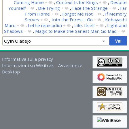
Coming Home
+
,
Context Is for Kings
+
,
Despite
Yourself
+
,
Die Trying
+
,
Face the Strange
+
,
Far
From Home
+
,
Forget Me Not
+
,
If Memory
Serves
+
,
Into the Forest I Go
+
,
Kobayashi
Maru
+
,
Lethe (episodio)
+
,
Life, Itself
+
,
Light and
Shadows
+
,
Magic to Make the Sanest Man Go Mad
+
Informativa sulla privacy
Informazioni su Wikitrek
Avvertenze
Desktop