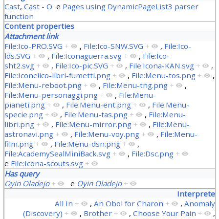
Cast
,
Cast - O
e
Pages using DynamicPageList3 parser
function
Content properties
Attachment link
File:Ico-PRO.SVG
+
,
File:Ico-SNW.SVG
+
,
File:Ico-
lds.SVG
+
,
File:Iconaguerra.svg
+
,
File:Ico-
sht2.svg
+
,
File:Ico-pic.SVG
+
,
File:Icona-KAN.svg
+
,
File:Icone!ico-libri-fumetti.png
+
,
File:Menu-tos.png
+
,
File:Menu-reboot.png
+
,
File:Menu-tng.png
+
,
File:Menu-personaggi.png
+
,
File:Menu-
pianeti.png
+
,
File:Menu-ent.png
+
,
File:Menu-
specie.png
+
,
File:Menu-tas.png
+
,
File:Menu-
libri.png
+
,
File:Menu-mirror.png
+
,
File:Menu-
astronavi.png
+
,
File:Menu-voy.png
+
,
File:Menu-
film.png
+
,
File:Menu-dsn.png
+
,
File:AcademySealMiniBack.svg
+
,
File:Dsc.png
+
e
File:Icona-scouts.svg
+
Has query
Oyin Oladejo
+
e
Oyin Oladejo
+
Interprete
All In
+
,
An Obol for Charon
+
,
Anomaly
(Discovery)
+
,
Brother
+
,
Choose Your Pain
+
,