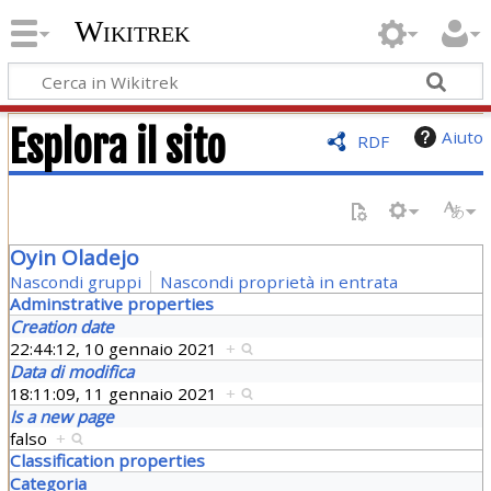
Wikitrek
Esplora il sito
Aiuto
RDF
Oyin Oladejo
Nascondi gruppi
Nascondi proprietà in entrata
Adminstrative properties
Creation date
22:44:12, 10 gennaio 2021
+
Data di modifica
18:11:09, 11 gennaio 2021
+
Is a new page
falso
+
Classification properties
Categoria