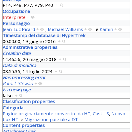
P14, P48, P77, P79, P43
+
Occupazione
Interprete
+
Personaggio
Jean-Luc Picard
+
,
Michael Williams
+
e
Kamin
+
Timestamp del database di HyperTrek
00:00:00, 19 giugno 2016
+
Adminstrative properties
Creation date
14:46:56, 20 maggio 2018
+
Data di modifica
08:55:35, 14 luglio 2024
+
Has processing error
Patrick Stewart
+
Is a new page
falso
+
Classification properties
Categoria
Pagine originariamente convertite da HT
,
Cast - S
,
Nuovo
box HT
e
Migrazione parziale a DT
Content properties
Attachment link