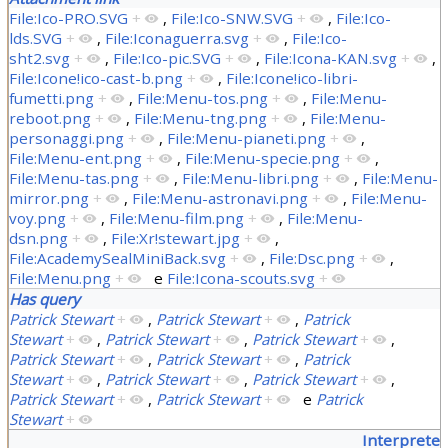
File:Ico-PRO.SVG
+
,
File:Ico-SNW.SVG
+
,
File:Ico-
lds.SVG
+
,
File:Iconaguerra.svg
+
,
File:Ico-
sht2.svg
+
,
File:Ico-pic.SVG
+
,
File:Icona-KAN.svg
+
,
File:Icone!ico-cast-b.png
+
,
File:Icone!ico-libri-
fumetti.png
+
,
File:Menu-tos.png
+
,
File:Menu-
reboot.png
+
,
File:Menu-tng.png
+
,
File:Menu-
personaggi.png
+
,
File:Menu-pianeti.png
+
,
File:Menu-ent.png
+
,
File:Menu-specie.png
+
,
File:Menu-tas.png
+
,
File:Menu-libri.png
+
,
File:Menu-
mirror.png
+
,
File:Menu-astronavi.png
+
,
File:Menu-
voy.png
+
,
File:Menu-film.png
+
,
File:Menu-
dsn.png
+
,
File:Xr!stewart.jpg
+
,
File:AcademySealMiniBack.svg
+
,
File:Dsc.png
+
,
File:Menu.png
+
e
File:Icona-scouts.svg
+
Has query
Patrick Stewart
+
,
Patrick Stewart
+
,
Patrick
Stewart
+
,
Patrick Stewart
+
,
Patrick Stewart
+
,
Patrick Stewart
+
,
Patrick Stewart
+
,
Patrick
Stewart
+
,
Patrick Stewart
+
,
Patrick Stewart
+
,
Patrick Stewart
+
,
Patrick Stewart
+
e
Patrick
Stewart
+
Interprete