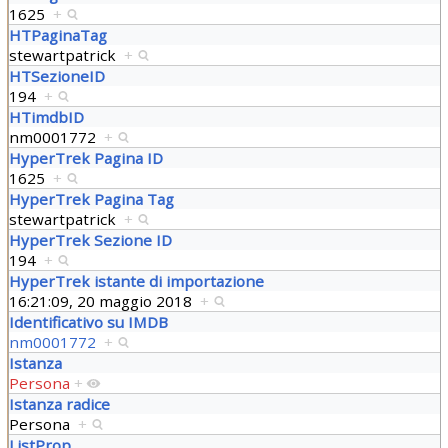
1625
+
HTPaginaTag
stewartpatrick
+
HTSezioneID
194
+
HTimdbID
nm0001772
+
HyperTrek Pagina ID
1625
+
HyperTrek Pagina Tag
stewartpatrick
+
HyperTrek Sezione ID
194
+
HyperTrek istante di importazione
16:21:09, 20 maggio 2018
+
Identificativo su IMDB
nm0001772
+
Istanza
Persona
+
Istanza radice
Persona
+
ListProp