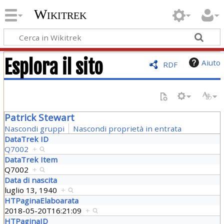
Wikitrek
Esplora il sito
Aiuto
RDF
Patrick Stewart
Nascondi gruppi
Nascondi proprietà in entrata
DataTrek ID
Q7002
+
DataTrek Item
Q7002
+
Data di nascita
luglio 13, 1940
+
HTPaginaElaboarata
2018-05-20T16:21:09
+
HTPaginaID