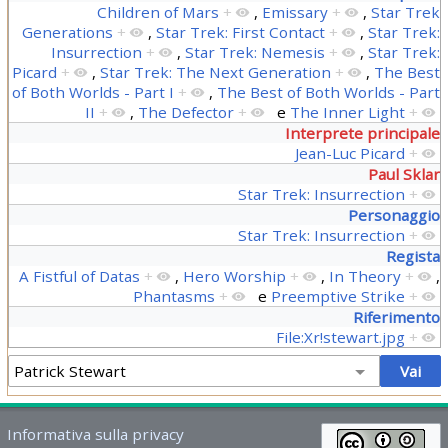
Children of Mars
+
,
Emissary
+
,
Star Trek
Generations
+
,
Star Trek: First Contact
+
,
Star Trek:
Insurrection
+
,
Star Trek: Nemesis
+
,
Star Trek:
Picard
+
,
Star Trek: The Next Generation
+
,
The Best
of Both Worlds - Part I
+
,
The Best of Both Worlds - Part
II
+
,
The Defector
+
e
The Inner Light
+
Interprete principale
Jean-Luc Picard
+
Paul Sklar
Star Trek: Insurrection
+
Personaggio
Star Trek: Insurrection
+
Regista
A Fistful of Datas
+
,
Hero Worship
+
,
In Theory
+
,
Phantasms
+
e
Preemptive Strike
+
Riferimento
File:Xr!stewart.jpg
+
Informativa sulla privacy