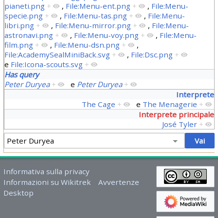
pianeti.png
+
,
File:Menu-ent.png
+
,
File:Menu-
specie.png
+
,
File:Menu-tas.png
+
,
File:Menu-
libri.png
+
,
File:Menu-mirror.png
+
,
File:Menu-
astronavi.png
+
,
File:Menu-voy.png
+
,
File:Menu-
film.png
+
,
File:Menu-dsn.png
+
,
File:AcademySealMiniBack.svg
+
,
File:Dsc.png
+
e
File:Icona-scouts.svg
+
Has query
Peter Duryea
+
e
Peter Duryea
+
Interprete
The Cage
+
e
The Menagerie
+
Interprete principale
José Tyler
+
Informativa sulla privacy
Informazioni su Wikitrek
Avvertenze
Desktop