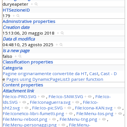
duryeapeter
+
HTSezioneID
179
+
Adminstrative properties
Creation date
15:13:06, 20 maggio 2018
+
Data di modifica
04:48:10, 25 agosto 2025
+
Is a new page
falso
+
Classification properties
Categoria
Pagine originariamente convertite da HT
,
Cast
,
Cast - D
e
Pages using DynamicPageList3 parser function
Content properties
Attachment link
File:Ico-PRO.SVG
+
,
File:Ico-SNW.SVG
+
,
File:Ico-
lds.SVG
+
,
File:Iconaguerra.svg
+
,
File:Ico-
sht2.svg
+
,
File:Ico-pic.SVG
+
,
File:Icona-KAN.svg
+
,
File:Icone!ico-libri-fumetti.png
+
,
File:Menu-tos.png
+
,
File:Menu-reboot.png
+
,
File:Menu-tng.png
+
,
File:Menu-personaggi.png
+
,
File:Menu-