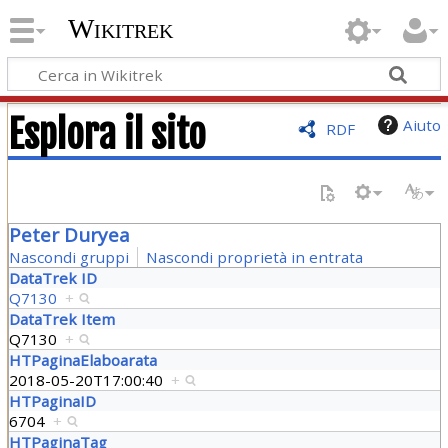
Wikitrek
Esplora il sito
Aiuto
RDF
Peter Duryea
Nascondi gruppi
Nascondi proprietà in entrata
DataTrek ID
Q7130
+
DataTrek Item
Q7130
+
HTPaginaElaboarata
2018-05-20T17:00:40
+
HTPaginaID
6704
+
HTPaginaTag