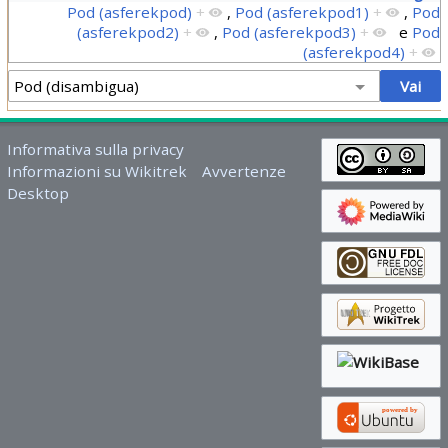
Pod (asferekpod)
+
,
Pod (asferekpod1)
+
,
Pod
(asferekpod2)
+
,
Pod (asferekpod3)
+
e
Pod
(asferekpod4)
+
Informativa sulla privacy
Informazioni su Wikitrek
Avvertenze
Desktop