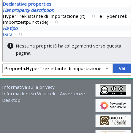
Declarative properties
Has property description
HyperTrek istante di importazione (it)
+
e
HyperTrek-
Importzeitpunkt (de)
+
Ha tipo
Data
+
Nessuna proprietà ha collegamenti verso questa
pagina.
Informativa sulla privacy
Informazioni su Wikitrek
Avvertenze
Desktop