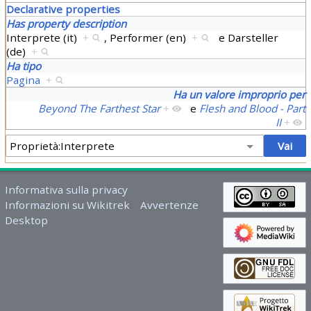
Declarative properties
Has property description
Interprete (it)
+
,
Performer (en)
+
e
Darsteller
(de)
+
Ha tipo
Pagina
+
Ha un valore improprio per
Beyond The Farthest Star
+
e
Flesh and Blood - Part
II
+
Informativa sulla privacy
Informazioni su Wikitrek
Avvertenze
Desktop