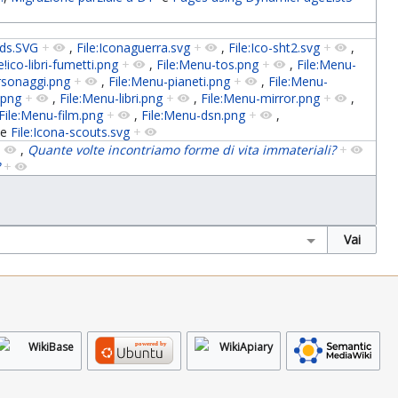
-lds.SVG
+
,
File:Iconaguerra.svg
+
,
File:Ico-sht2.svg
+
,
e!ico-libri-fumetti.png
+
,
File:Menu-tos.png
+
,
File:Menu-
rsonaggi.png
+
,
File:Menu-pianeti.png
+
,
File:Menu-
.png
+
,
File:Menu-libri.png
+
,
File:Menu-mirror.png
+
,
File:Menu-film.png
+
,
File:Menu-dsn.png
+
,
e
File:Icona-scouts.svg
+
+
,
Quante volte incontriamo forme di vita immateriali?
+
?
+