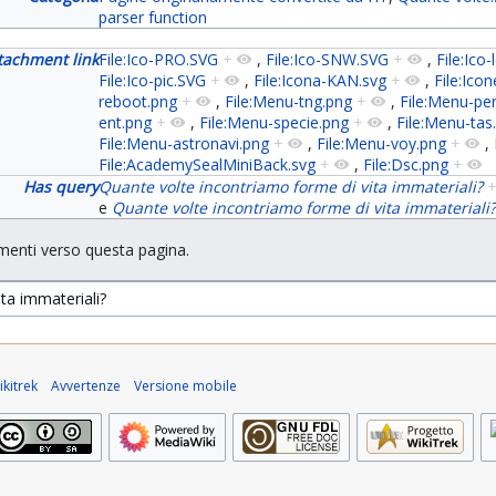
parser function
tachment link
File:Ico-PRO.SVG
+
,
File:Ico-SNW.SVG
+
,
File:Ico
File:Ico-pic.SVG
+
,
File:Icona-KAN.svg
+
,
File:Icon
reboot.png
+
,
File:Menu-tng.png
+
,
File:Menu-pe
ent.png
+
,
File:Menu-specie.png
+
,
File:Menu-tas
File:Menu-astronavi.png
+
,
File:Menu-voy.png
+
,
File:AcademySealMiniBack.svg
+
,
File:Dsc.png
+
Has query
Quante volte incontriamo forme di vita immateriali?
e
Quante volte incontriamo forme di vita immateriali
menti verso questa pagina.
kitrek
Avvertenze
Versione mobile