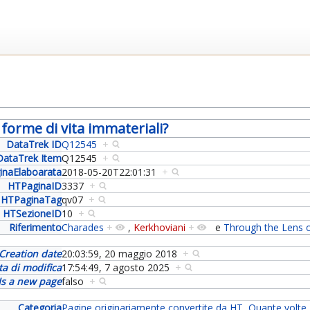
forme di vita immateriali?
DataTrek ID
Q12545
+
DataTrek Item
Q12545
+
inaElaboarata
2018-05-20T22:01:31
+
HTPaginaID
3337
+
HTPaginaTag
qv07
+
HTSezioneID
10
+
Riferimento
Charades
+
,
Kerkhoviani
+
e
Through the Lens 
Creation date
20:03:59, 20 maggio 2018
+
ta di modifica
17:54:49, 7 agosto 2025
+
Is a new page
falso
+
Categoria
Pagine originariamente convertite da HT
,
Quante volte..