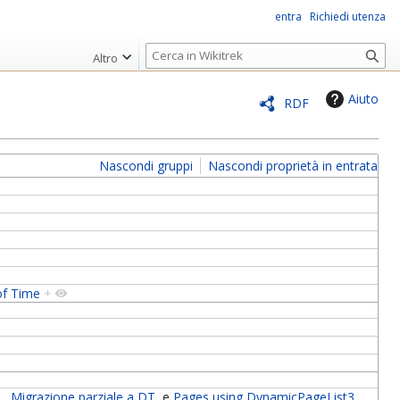
entra
Richiedi utenza
R
Altro
i
c
Aiuto
RDF
e
r
c
Nascondi gruppi
Nascondi proprietà in entrata
a
of Time
+
.
,
Migrazione parziale a DT
e
Pages using DynamicPageList3