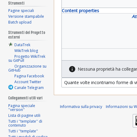
Strumenti
Content properties
Pagine speciali
At
Versione stampabile
Batch upload
Strumenti del Progetto
esterni
DataTrek
WikiTrek blog
Progetto WikiTrek
su GitPull
Organizzazione su
Nessuna proprietà ha collega
GitHub
Pagina Facebook
Account Twitter
Canale Telegram
Collegamenti utili vari
Pagina speciale
Informativa sulla privacy
Informazioni su Wi
''version''
Lista di pagine utili
Tutti i ''template'' di
contenuto
Tutti i ''template''
Tutti i moduli di codice