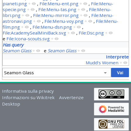
pianeti.png
+
,
File:Menu-ent.png
+
,
File:Menu-
specie.png
+
,
File:Menu-tas.png
+
,
File:Menu-
libri.png
+
,
File:Menu-mirror.png
+
,
File:Menu-
astronavi.png
+
,
File:Menu-voy.png
+
,
File:Menu-
film.png
+
,
File:Menu-dsn.png
+
,
File:AcademySealMiniBack.svg
+
,
File:Dsc.png
+
e
File:Icona-scouts.svg
+
Has query
Seamon Glass
+
e
Seamon Glass
+
Interprete
Mudd's Women
+
Informativa sulla privacy
Informazioni su Wikitrek
Avvertenze
Desktop