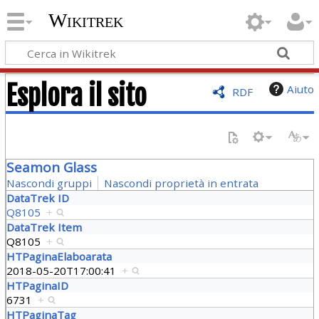
Wikitrek
Esplora il sito
Aiuto
RDF
Seamon Glass
Nascondi gruppi
Nascondi proprietà in entrata
DataTrek ID
Q8105
+
DataTrek Item
Q8105
+
HTPaginaElaboarata
2018-05-20T17:00:41
+
HTPaginaID
6731
+
HTPaginaTag