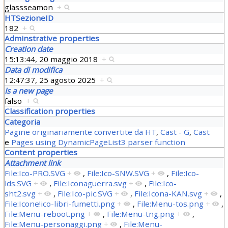
glassseamon
+
HTSezioneID
182
+
Adminstrative properties
Creation date
15:13:44, 20 maggio 2018
+
Data di modifica
12:47:37, 25 agosto 2025
+
Is a new page
falso
+
Classification properties
Categoria
Pagine originariamente convertite da HT
,
Cast - G
,
Cast
e
Pages using DynamicPageList3 parser function
Content properties
Attachment link
File:Ico-PRO.SVG
+
,
File:Ico-SNW.SVG
+
,
File:Ico-
lds.SVG
+
,
File:Iconaguerra.svg
+
,
File:Ico-
sht2.svg
+
,
File:Ico-pic.SVG
+
,
File:Icona-KAN.svg
+
,
File:Icone!ico-libri-fumetti.png
+
,
File:Menu-tos.png
+
,
File:Menu-reboot.png
+
,
File:Menu-tng.png
+
,
File:Menu-personaggi.png
+
,
File:Menu-