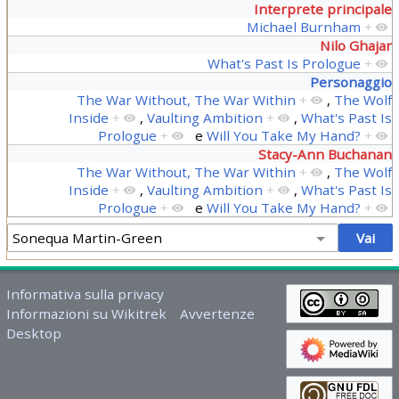
Interprete principale
Michael Burnham
+
Nilo Ghajar
What's Past Is Prologue
+
Personaggio
The War Without, The War Within
+
,
The Wolf
Inside
+
,
Vaulting Ambition
+
,
What's Past Is
Prologue
+
e
Will You Take My Hand?
+
Stacy-Ann Buchanan
The War Without, The War Within
+
,
The Wolf
Inside
+
,
Vaulting Ambition
+
,
What's Past Is
Prologue
+
e
Will You Take My Hand?
+
Informativa sulla privacy
Informazioni su Wikitrek
Avvertenze
Desktop