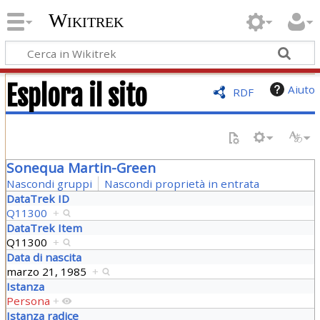
Wikitrek
Esplora il sito
Aiuto
RDF
Sonequa Martin-Green
Nascondi gruppi
Nascondi proprietà in entrata
DataTrek ID
Q11300
+
DataTrek Item
Q11300
+
Data di nascita
marzo 21, 1985
+
Istanza
Persona
+
Istanza radice