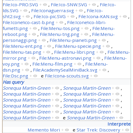
File:Ico-PRO.SVG
+
,
File:Ico-SNW.SVG
+
,
File:Ico-
lds.SVG
+
,
File:Iconaguerra.svg
+
,
File:Ico-
sht2.svg
+
,
File:Ico-pic.SVG
+
,
File:Icona-KAN.svg
+
,
File:Icone!ico-cast-b.png
+
,
File:Icone!ico-libri-
fumetti.png
+
,
File:Menu-tos.png
+
,
File:Menu-
reboot.png
+
,
File:Menu-tng.png
+
,
File:Menu-
personaggi.png
+
,
File:Menu-pianeti.png
+
,
File:Menu-ent.png
+
,
File:Menu-specie.png
+
,
File:Menu-tas.png
+
,
File:Menu-libri.png
+
,
File:Menu-
mirror.png
+
,
File:Menu-astronavi.png
+
,
File:Menu-
voy.png
+
,
File:Menu-film.png
+
,
File:Menu-
dsn.png
+
,
File:AcademySealMiniBack.svg
+
,
File:Dsc.png
+
e
File:Icona-scouts.svg
+
Has query
Sonequa Martin-Green
+
,
Sonequa Martin-Green
+
,
Sonequa Martin-Green
+
,
Sonequa Martin-Green
+
,
Sonequa Martin-Green
+
,
Sonequa Martin-Green
+
,
Sonequa Martin-Green
+
,
Sonequa Martin-Green
+
,
Sonequa Martin-Green
+
,
Sonequa Martin-Green
+
,
Sonequa Martin-Green
+
e
Sonequa Martin-Green
+
Interprete
Memento Mori
+
e
Star Trek: Discovery
+