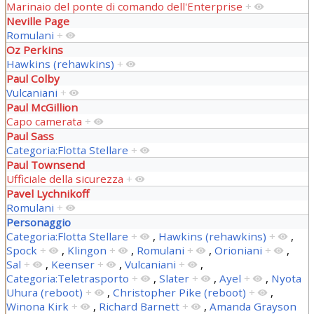
Marinaio del ponte di comando dell'Enterprise
+
Neville Page
Romulani
+
Oz Perkins
Hawkins (rehawkins)
+
Paul Colby
Vulcaniani
+
Paul McGillion
Capo camerata
+
Paul Sass
Categoria:Flotta Stellare
+
Paul Townsend
Ufficiale della sicurezza
+
Pavel Lychnikoff
Romulani
+
Personaggio
Categoria:Flotta Stellare
+
,
Hawkins (rehawkins)
+
,
Spock
+
,
Klingon
+
,
Romulani
+
,
Orioniani
+
,
Sal
+
,
Keenser
+
,
Vulcaniani
+
,
Categoria:Teletrasporto
+
,
Slater
+
,
Ayel
+
,
Nyota
Uhura (reboot)
+
,
Christopher Pike (reboot)
+
,
Winona Kirk
+
,
Richard Barnett
+
,
Amanda Grayson