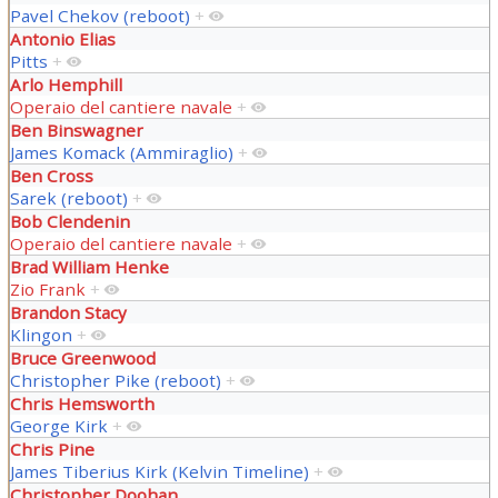
Pavel Chekov (reboot)
+
Antonio Elias
Pitts
+
Arlo Hemphill
Operaio del cantiere navale
+
Ben Binswagner
James Komack (Ammiraglio)
+
Ben Cross
Sarek (reboot)
+
Bob Clendenin
Operaio del cantiere navale
+
Brad William Henke
Zio Frank
+
Brandon Stacy
Klingon
+
Bruce Greenwood
Christopher Pike (reboot)
+
Chris Hemsworth
George Kirk
+
Chris Pine
James Tiberius Kirk (Kelvin Timeline)
+
Christopher Doohan