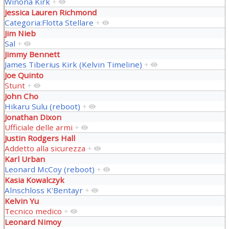
Winona Kirk
+
Jessica Lauren Richmond
Categoria:Flotta Stellare
+
Jim Nieb
Sal
+
Jimmy Bennett
James Tiberius Kirk (Kelvin Timeline)
+
Joe Quinto
Stunt
+
John Cho
Hikaru Sulu (reboot)
+
Jonathan Dixon
Ufficiale delle armi
+
Justin Rodgers Hall
Addetto alla sicurezza
+
Karl Urban
Leonard McCoy (reboot)
+
Kasia Kowalczyk
Alnschloss K'Bentayr
+
Kelvin Yu
Tecnico medico
+
Leonard Nimoy