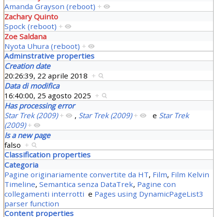
Amanda Grayson (reboot)
+
Zachary Quinto
Spock (reboot)
+
Zoe Saldana
Nyota Uhura (reboot)
+
Adminstrative properties
Creation date
20:26:39, 22 aprile 2018
+
Data di modifica
16:40:00, 25 agosto 2025
+
Has processing error
Star Trek (2009)
+
,
Star Trek (2009)
+
e
Star Trek
(2009)
+
Is a new page
falso
+
Classification properties
Categoria
Pagine originariamente convertite da HT
,
Film
,
Film Kelvin
Timeline
,
Semantica senza DataTrek
,
Pagine con
collegamenti interrotti
e
Pages using DynamicPageList3
parser function
Content properties