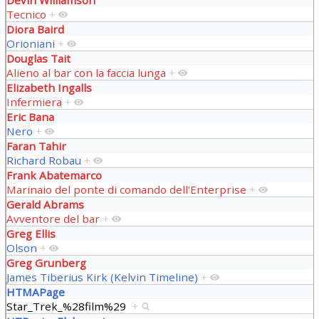
Tecnico
+
Diora Baird
Orioniani
+
Douglas Tait
Alieno al bar con la faccia lunga
+
Elizabeth Ingalls
Infermiera
+
Eric Bana
Nero
+
Faran Tahir
Richard Robau
+
Frank Abatemarco
Marinaio del ponte di comando dell'Enterprise
+
Gerald Abrams
Avventore del bar
+
Greg Ellis
Olson
+
Greg Grunberg
James Tiberius Kirk (Kelvin Timeline)
+
HTMAPage
Star_Trek_%28film%29
+