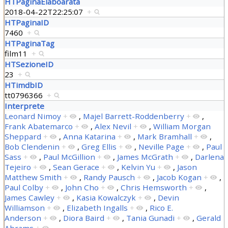
HTPaginaElaboarata
2018-04-22T22:25:07
+
HTPaginaID
7460
+
HTPaginaTag
film11
+
HTSezioneID
23
+
HTimdbID
tt0796366
+
Interprete
Leonard Nimoy
+
,
Majel Barrett-Roddenberry
+
,
Frank Abatemarco
+
,
Alex Nevil
+
,
William Morgan
Sheppard
+
,
Anna Katarina
+
,
Mark Bramhall
+
,
Bob Clendenin
+
,
Greg Ellis
+
,
Neville Page
+
,
Paul
Sass
+
,
Paul McGillion
+
,
James McGrath
+
,
Darlena
Tejeiro
+
,
Sean Gerace
+
,
Kelvin Yu
+
,
Jason
Matthew Smith
+
,
Randy Pausch
+
,
Jacob Kogan
+
,
Paul Colby
+
,
John Cho
+
,
Chris Hemsworth
+
,
James Cawley
+
,
Kasia Kowalczyk
+
,
Devin
Williamson
+
,
Elizabeth Ingalls
+
,
Rico E.
Anderson
+
,
Diora Baird
+
,
Tania Gunadi
+
,
Gerald
Abrams
+
...