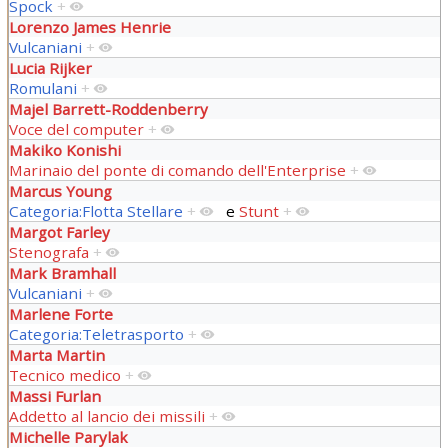
Spock
+
Lorenzo James Henrie
Vulcaniani
+
Lucia Rijker
Romulani
+
Majel Barrett-Roddenberry
Voce del computer
+
Makiko Konishi
Marinaio del ponte di comando dell'Enterprise
+
Marcus Young
Categoria:Flotta Stellare
+
e
Stunt
+
Margot Farley
Stenografa
+
Mark Bramhall
Vulcaniani
+
Marlene Forte
Categoria:Teletrasporto
+
Marta Martin
Tecnico medico
+
Massi Furlan
Addetto al lancio dei missili
+
Michelle Parylak