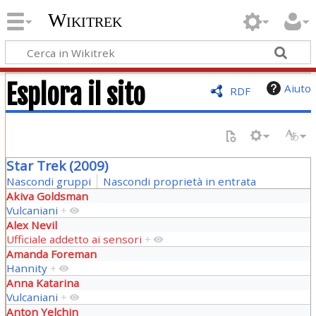
Wikitrek
Esplora il sito
Aiuto
RDF
Star Trek (2009)
Nascondi gruppi
Nascondi proprietà in entrata
Akiva Goldsman
Vulcaniani
+
Alex Nevil
Ufficiale addetto ai sensori
+
Amanda Foreman
Hannity
+
Anna Katarina
Vulcaniani
+
Anton Yelchin