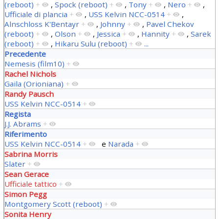
(reboot)
+
,
Spock (reboot)
+
,
Tony
+
,
Nero
+
,
Ufficiale di plancia
+
,
USS Kelvin NCC-0514
+
,
Alnschloss K'Bentayr
+
,
Johnny
+
,
Pavel Chekov
(reboot)
+
,
Olson
+
,
Jessica
+
,
Hannity
+
,
Sarek
(reboot)
+
,
Hikaru Sulu (reboot)
+
...
Precedente
Nemesis (film10)
+
Rachel Nichols
Gaila (Orioniana)
+
Randy Pausch
USS Kelvin NCC-0514
+
Regista
J.J. Abrams
+
Riferimento
USS Kelvin NCC-0514
+
e
Narada
+
Sabrina Morris
Slater
+
Sean Gerace
Ufficiale tattico
+
Simon Pegg
Montgomery Scott (reboot)
+
Sonita Henry