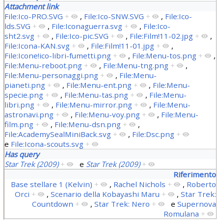
Attachment link
File:Ico-PRO.SVG
+
,
File:Ico-SNW.SVG
+
,
File:Ico-
lds.SVG
+
,
File:Iconaguerra.svg
+
,
File:Ico-
sht2.svg
+
,
File:Ico-pic.SVG
+
,
File:Film!11-02.jpg
+
,
File:Icona-KAN.svg
+
,
File:Film!11-01.jpg
+
,
File:Icone!ico-libri-fumetti.png
+
,
File:Menu-tos.png
+
,
File:Menu-reboot.png
+
,
File:Menu-tng.png
+
,
File:Menu-personaggi.png
+
,
File:Menu-
pianeti.png
+
,
File:Menu-ent.png
+
,
File:Menu-
specie.png
+
,
File:Menu-tas.png
+
,
File:Menu-
libri.png
+
,
File:Menu-mirror.png
+
,
File:Menu-
astronavi.png
+
,
File:Menu-voy.png
+
,
File:Menu-
film.png
+
,
File:Menu-dsn.png
+
,
File:AcademySealMiniBack.svg
+
,
File:Dsc.png
+
e
File:Icona-scouts.svg
+
Has query
Star Trek (2009)
+
e
Star Trek (2009)
+
Riferimento
Base stellare 1 (Kelvin)
+
,
Rachel Nichols
+
,
Roberto
Orci
+
,
Scenario della Kobayashi Maru
+
,
Star Trek:
Countdown
+
,
Star Trek: Nero
+
e
Supernova
Romulana
+