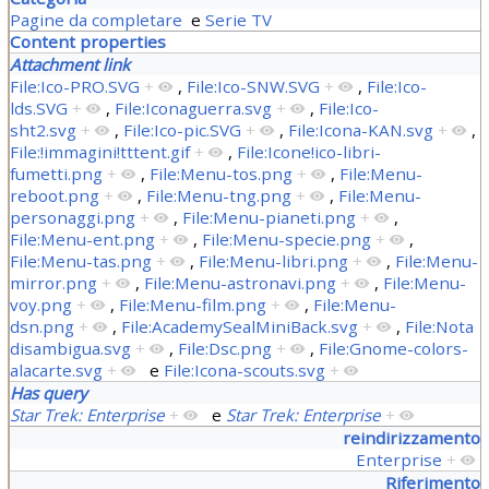
Pagine da completare
e
Serie TV
Content properties
Attachment link
File:Ico-PRO.SVG
+
,
File:Ico-SNW.SVG
+
,
File:Ico-
lds.SVG
+
,
File:Iconaguerra.svg
+
,
File:Ico-
sht2.svg
+
,
File:Ico-pic.SVG
+
,
File:Icona-KAN.svg
+
,
File:!immagini!tttent.gif
+
,
File:Icone!ico-libri-
fumetti.png
+
,
File:Menu-tos.png
+
,
File:Menu-
reboot.png
+
,
File:Menu-tng.png
+
,
File:Menu-
personaggi.png
+
,
File:Menu-pianeti.png
+
,
File:Menu-ent.png
+
,
File:Menu-specie.png
+
,
File:Menu-tas.png
+
,
File:Menu-libri.png
+
,
File:Menu-
mirror.png
+
,
File:Menu-astronavi.png
+
,
File:Menu-
voy.png
+
,
File:Menu-film.png
+
,
File:Menu-
dsn.png
+
,
File:AcademySealMiniBack.svg
+
,
File:Nota
disambigua.svg
+
,
File:Dsc.png
+
,
File:Gnome-colors-
alacarte.svg
+
e
File:Icona-scouts.svg
+
Has query
Star Trek: Enterprise
+
e
Star Trek: Enterprise
+
reindirizzamento
Enterprise
+
Riferimento