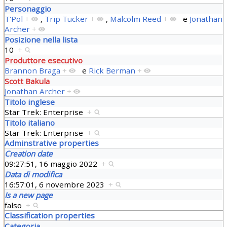
Personaggio
T'Pol
+
,
Trip Tucker
+
,
Malcolm Reed
+
e
Jonathan
Archer
+
Posizione nella lista
10
+
Produttore esecutivo
Brannon Braga
+
e
Rick Berman
+
Scott Bakula
Jonathan Archer
+
Titolo inglese
Star Trek: Enterprise
+
Titolo italiano
Star Trek: Enterprise
+
Adminstrative properties
Creation date
09:27:51, 16 maggio 2022
+
Data di modifica
16:57:01, 6 novembre 2023
+
Is a new page
falso
+
Classification properties
Categoria