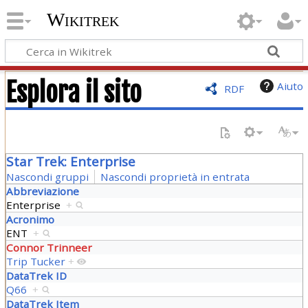
Wikitrek
Esplora il sito
Aiuto
RDF
Star Trek: Enterprise
Nascondi gruppi
Nascondi proprietà in entrata
Abbreviazione
Enterprise
+
Acronimo
ENT
+
Connor Trinneer
Trip Tucker
+
DataTrek ID
Q66
+
DataTrek Item