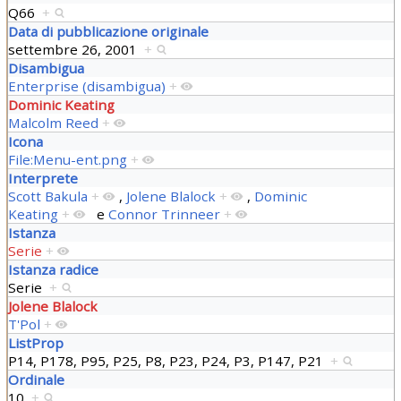
Q66
+
Data di pubblicazione originale
settembre 26, 2001
+
Disambigua
Enterprise (disambigua)
+
Dominic Keating
Malcolm Reed
+
Icona
File:Menu-ent.png
+
Interprete
Scott Bakula
+
,
Jolene Blalock
+
,
Dominic
Keating
+
e
Connor Trinneer
+
Istanza
Serie
+
Istanza radice
Serie
+
Jolene Blalock
T'Pol
+
ListProp
P14, P178, P95, P25, P8, P23, P24, P3, P147, P21
+
Ordinale
10
+