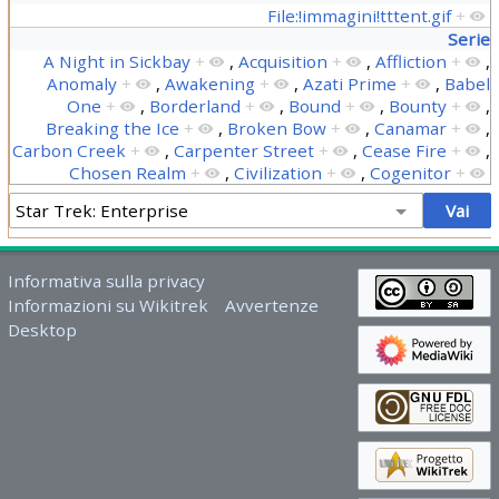
File:!immagini!tttent.gif
+
Serie
A Night in Sickbay
+
,
Acquisition
+
,
Affliction
+
,
Anomaly
+
,
Awakening
+
,
Azati Prime
+
,
Babel
One
+
,
Borderland
+
,
Bound
+
,
Bounty
+
,
Breaking the Ice
+
,
Broken Bow
+
,
Canamar
+
,
Carbon Creek
+
,
Carpenter Street
+
,
Cease Fire
+
,
Chosen Realm
+
,
Civilization
+
,
Cogenitor
+
Informativa sulla privacy
Informazioni su Wikitrek
Avvertenze
Desktop