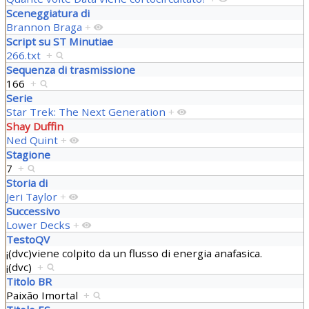
Sceneggiatura di
Brannon Braga
+
Script su ST Minutiae
266.txt
+
Sequenza di trasmissione
166
+
Serie
Star Trek: The Next Generation
+
Shay Duffin
Ned Quint
+
Stagione
7
+
Storia di
Jeri Taylor
+
Successivo
Lower Decks
+
TestoQV
¡(dvc)viene colpito da un flusso di energia anafasica.
¡(dvc)
+
Titolo BR
Paixão Imortal
+