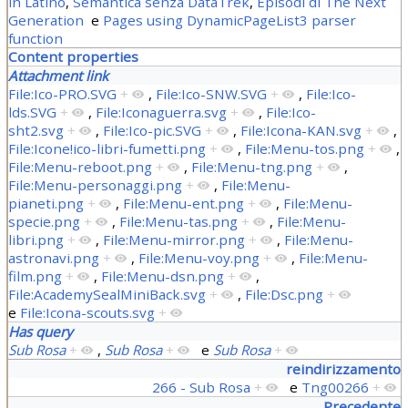
in Latino
,
Semantica senza DataTrek
,
Episodi di The Next
Generation
e
Pages using DynamicPageList3 parser
function
Content properties
Attachment link
File:Ico-PRO.SVG
+
,
File:Ico-SNW.SVG
+
,
File:Ico-
lds.SVG
+
,
File:Iconaguerra.svg
+
,
File:Ico-
sht2.svg
+
,
File:Ico-pic.SVG
+
,
File:Icona-KAN.svg
+
,
File:Icone!ico-libri-fumetti.png
+
,
File:Menu-tos.png
+
,
File:Menu-reboot.png
+
,
File:Menu-tng.png
+
,
File:Menu-personaggi.png
+
,
File:Menu-
pianeti.png
+
,
File:Menu-ent.png
+
,
File:Menu-
specie.png
+
,
File:Menu-tas.png
+
,
File:Menu-
libri.png
+
,
File:Menu-mirror.png
+
,
File:Menu-
astronavi.png
+
,
File:Menu-voy.png
+
,
File:Menu-
film.png
+
,
File:Menu-dsn.png
+
,
File:AcademySealMiniBack.svg
+
,
File:Dsc.png
+
e
File:Icona-scouts.svg
+
Has query
Sub Rosa
+
,
Sub Rosa
+
e
Sub Rosa
+
reindirizzamento
266 - Sub Rosa
+
e
Tng00266
+
Precedente