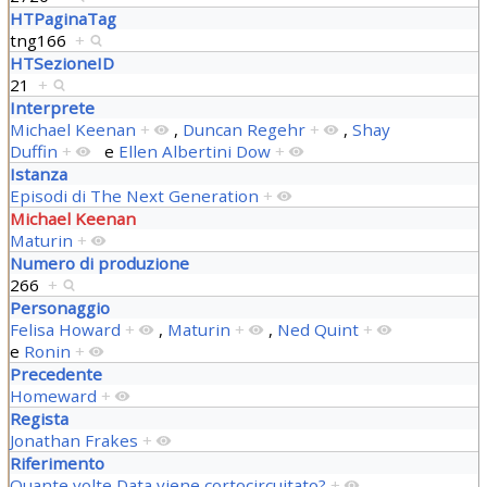
HTPaginaTag
tng166
+
HTSezioneID
21
+
Interprete
Michael Keenan
+
,
Duncan Regehr
+
,
Shay
Duffin
+
e
Ellen Albertini Dow
+
Istanza
Episodi di The Next Generation
+
Michael Keenan
Maturin
+
Numero di produzione
266
+
Personaggio
Felisa Howard
+
,
Maturin
+
,
Ned Quint
+
e
Ronin
+
Precedente
Homeward
+
Regista
Jonathan Frakes
+
Riferimento
Quante volte Data viene cortocircuitato?
+