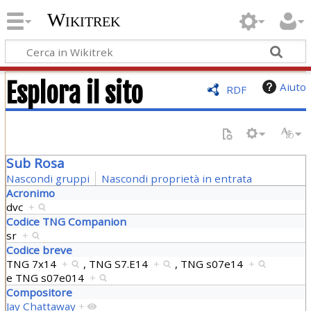
Wikitrek
Esplora il sito
Aiuto
RDF
Sub Rosa
Nascondi gruppi
Nascondi proprietà in entrata
Acronimo
dvc
+
Codice TNG Companion
sr
+
Codice breve
TNG 7x14
+
,
TNG S7.E14
+
,
TNG s07e14
+
e
TNG s07e014
+
Compositore
Jay Chattaway
+